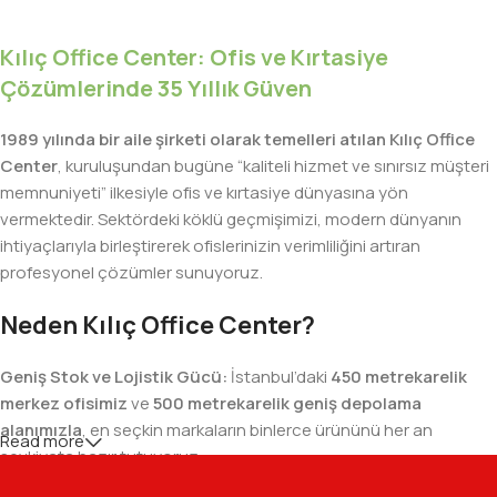
Kılıç Office Center: Ofis ve Kırtasiye
Çözümlerinde 35 Yıllık Güven
1989 yılında bir aile şirketi olarak temelleri atılan Kılıç Office
Center
, kuruluşundan bugüne “kaliteli hizmet ve sınırsız müşteri
memnuniyeti” ilkesiyle ofis ve kırtasiye dünyasına yön
vermektedir. Sektördeki köklü geçmişimizi, modern dünyanın
ihtiyaçlarıyla birleştirerek ofislerinizin verimliliğini artıran
profesyonel çözümler sunuyoruz.
Neden Kılıç Office Center?
Geniş Stok ve Lojistik Gücü:
İstanbul’daki
450 metrekarelik
merkez ofisimiz
ve
500 metrekarelik geniş depolama
alanımızla
, en seçkin markaların binlerce ürününü her an
Read more
sevkiyata hazır tutuyoruz.