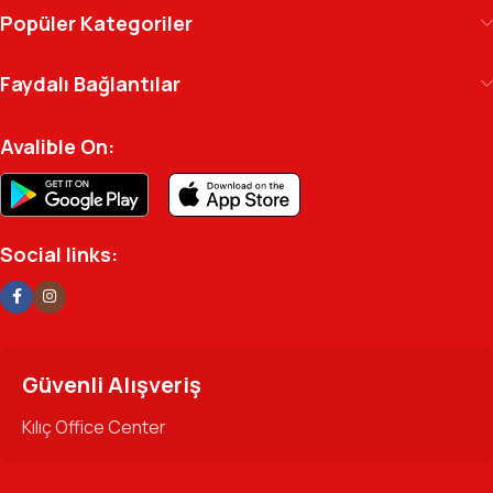
Kılıç Office Center
, masanızdaki kalemden
Popüler Kategoriler
arşivinizdeki dosyaya kadar her detayda yanınızda.
Ofisinizin enerjisini ve verimliliğini artırmak için
Faydalı Bağlantılar
profesyonel kadromuzla hizmetinizdeyiz.
Avalible On:
Social links:
Güvenli Alışveriş
Kılıç Office Center