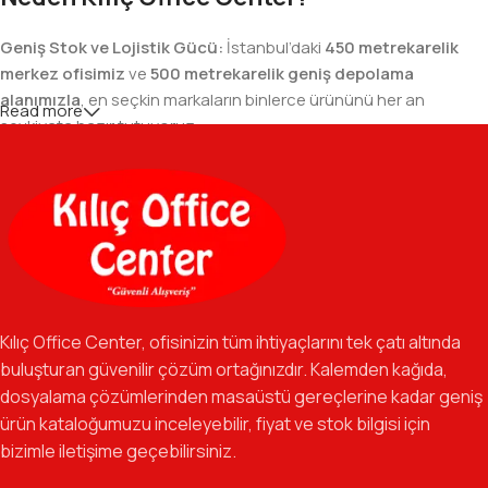
Geniş Stok ve Lojistik Gücü:
İstanbul’daki
450 metrekarelik
merkez ofisimiz
ve
500 metrekarelik geniş depolama
alanımızla
, en seçkin markaların binlerce ürününü her an
Read more
sevkiyata hazır tutuyoruz.
Geniş Ürün Yelpazesi:
Temel kırtasiye malzemelerinden teknik
ofis gereçlerine kadar, iş hayatınızda ihtiyaç duyduğunuz her
şeyi tek bir çatı altında, en uygun fiyat avantajlarıyla bulmanızı
sağlıyoruz.
Özverili Takım Ruhu:
İşini tutkuyla yapan, güler yüzlü ve çözüm
odaklı ekibimizle, sadece bir tedarikçi değil, iş süreçlerinizde
Kılıç Office Center, ofisinizin tüm ihtiyaçlarını tek çatı altında
güvenilir bir yol arkadaşı olmayı hedefliyoruz.
buluşturan güvenilir çözüm ortağınızdır. Kalemden kağıda,
dosyalama çözümlerinden masaüstü gereçlerine kadar geniş
Gelecek Vizyonu:
Kurumsal kimliğimizi yeni iş birlikleri ve global
ürün kataloğumuzu inceleyebilir, fiyat ve stok bilgisi için
markalarla güçlendirerek, Türkiye genelinde müşteri ağımızı her
bizimle iletişime geçebilirsiniz.
geçen gün büyütmeye devam ediyoruz.