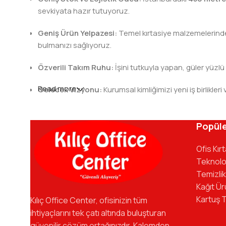
sevkiyata hazır tutuyoruz.
Geniş Ürün Yelpazesi:
Temel kırtasiye malzemelerinden 
bulmanızı sağlıyoruz.
Özverili Takım Ruhu:
İşini tutkuyla yapan, güler yüzlü
Read more
Gelecek Vizyonu:
Kurumsal kimliğimizi yeni iş birlik
Kılıç Office Center
, masanızdaki kalemden arş
kadromuzla hizmetinizdeyiz.
Popüle
Ofis Kır
Teknolo
Temizlik
Kağıt Ür
Kartuş 
Kılıç Office Center, ofisinizin tüm
ihtiyaçlarını tek çatı altında buluşturan
güvenilir çözüm ortağınızdır. Kalemden