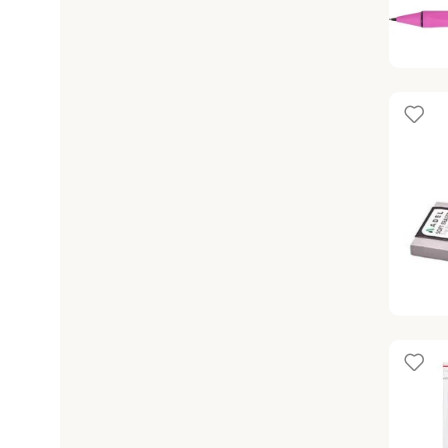
ADEL AU
VERSAT
Versatil
ADEL SO
2B-4B
Silgiler