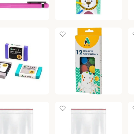
TO PRIME 0.7
ADEL KARTON KURU BOYA
AD
IL KALEM PEMBE
KALEMI 12 RENK TAM BOY
UC
 Uçlu Kalemler
Kuru Boya
Ku
FT ERASER SILGI 30LU
ADEL SULU BOYA 12 RENK
AD
KUCUK BOY
KU
Sulu Boya
Ku