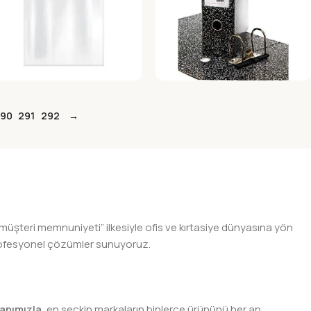
AR 8X10 KILITLI TORBA
ALEMDAR KARTON KLASOR
GENIS
şet
Karton Klasörler
90
291
292
→
 müşteri memnuniyeti” ilkesiyle ofis ve kırtasiye dünyasına yön
n profesyonel çözümler sunuyoruz.
anımızla
, en seçkin markaların binlerce ürününü her an