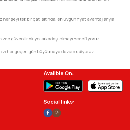
er şeyi tek bir çatı altında, en uygun fiyat avantajlarıyla
nizde güvenilir bir yol arkadaşı olmayı hedefliyoruz.
 ağımızı her geçen gün büyütmeye devam ediyoruz.
rjisini ve verimliliğini artırmak için profesyonel
Avalible On:
Social links: