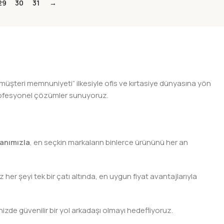
29
30
31
→
 müşteri memnuniyeti” ilkesiyle ofis ve kırtasiye dünyasına yön
n profesyonel çözümler sunuyoruz.
anımızla
, en seçkin markaların binlerce ürününü her an
er şeyi tek bir çatı altında, en uygun fiyat avantajlarıyla
nizde güvenilir bir yol arkadaşı olmayı hedefliyoruz.