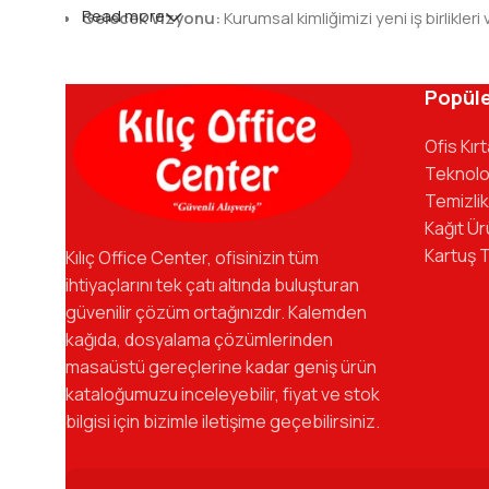
Read more
Gelecek Vizyonu:
Kurumsal kimliğimizi yeni iş birlik
Kılıç Office Center
, masanızdaki kalemden arş
kadromuzla hizmetinizdeyiz.
Popüle
Ofis Kır
Teknolo
Temizlik
Kağıt Ür
Kartuş 
Kılıç Office Center, ofisinizin tüm
ihtiyaçlarını tek çatı altında buluşturan
güvenilir çözüm ortağınızdır. Kalemden
kağıda, dosyalama çözümlerinden
masaüstü gereçlerine kadar geniş ürün
kataloğumuzu inceleyebilir, fiyat ve stok
bilgisi için bizimle iletişime geçebilirsiniz.