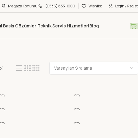
Mağaza Konumu
(0536) 833-1600
Wishlist
Login / Regist
tal Baskı Çözümleri
Teknik Servis Hizmetleri
Blog
24
C PLASTELINA KURUMAYAN
BU-BU GAMES AHSAP KELIME
UN HAMURU 6 RENK
OYUNU
ler Hamurlar & Kalıp
Zeka Oyunları
RWI OYUN HAMURU-
DARWI OYUN HAMURU-ROSE
RANGE
ler Hamurlar & Kalıp
Killer Hamurlar & Kalıp
S TOPRAK SERAMIK
DOLPHIN FT-0166 EVA
MURU 1/2 kg
STICKER CICEK
ler Hamurlar & Kalıp
Eva