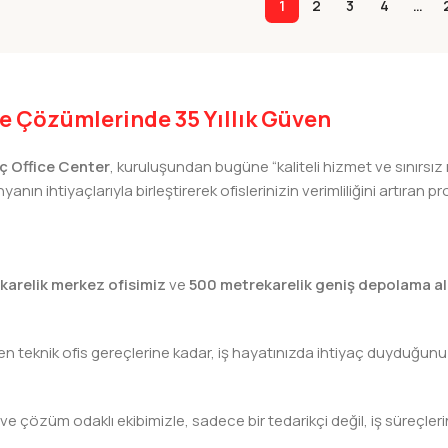
1
2
3
4
…
iye Çözümlerinde 35 Yıllık Güven
lıç Office Center
, kuruluşundan bugüne “kaliteli hizmet ve sınırsız
nın ihtiyaçlarıyla birleştirerek ofislerinizin verimliliğini artıra
karelik merkez ofisimiz
ve
500 metrekarelik geniş depolama al
teknik ofis gereçlerine kadar, iş hayatınızda ihtiyaç duyduğunuz h
 ve çözüm odaklı ekibimizle, sadece bir tedarikçi değil, iş süreçleri