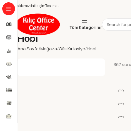
Hakkımızda
İletişim
Teslimat
Tüm Kategoriler
Hobi
Ana Sayfa
Mağaza
Ofis Kırtasiye
Hobi
367 sonu
ALPINO 
SEKILLE
Killer Ha
TERRA
DARWI 
Killer Ha
DARWI 
Killer Ha