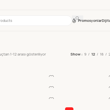
Promosyonlar
Diji
çtan 1-12 arası gösteriliyor
Show
9
12
18
DP-010105
ALPINO DP-104
BI
NDIRIME KILI 250 GR
SEKILLENDIRME KILI 500GR
OY
murlar & Kalıp
Killer Hamurlar & Kalıp
Kil
OYUN HAMURU-BEYAZ
DARWI OYUN HAMURU-
DA
K.RENGI
O
murlar & Kalıp
Killer Hamurlar & Kalıp
Kil
OYUN HAMURU-SIYAH
DAS SERAMIK KILI BEYAZ
DA
500GR
HA
murlar & Kalıp
Killer Hamurlar & Kalıp
Kil