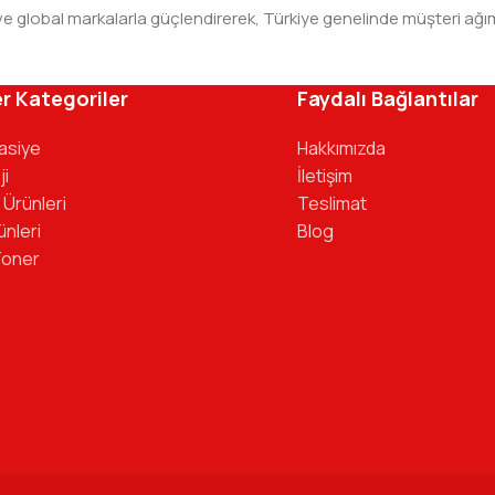
leri ve global markalarla güçlendirerek, Türkiye genelinde müşteri
ivinizdeki dosyaya kadar her detayda yanınızda. Ofisinizin ene
r Kategoriler
Faydalı Bağlantılar
tasiye
Hakkımızda
ji
İletişim
 Ürünleri
Teslimat
ünleri
Blog
Toner