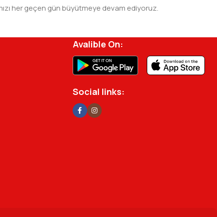
 ağımızı her geçen gün büyütmeye devam ediyoruz.
rjisini ve verimliliğini artırmak için profesyonel
Avalible On:
Social links: