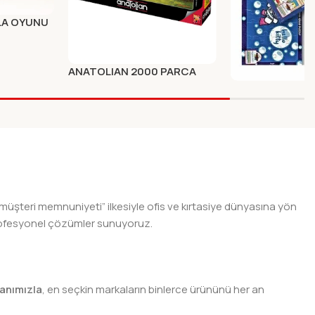
LA OYUNU
ANATOLIAN 2000 PARCA
PUZZLE 3949 KRISTAL GOL
ANGORA OYUN K
Yeni Ürünler
HOSGUN 80 KA
Yeni Ürünler
 müşteri memnuniyeti” ilkesiyle ofis ve kırtasiye dünyasına yön
n profesyonel çözümler sunuyoruz.
anımızla
, en seçkin markaların binlerce ürününü her an