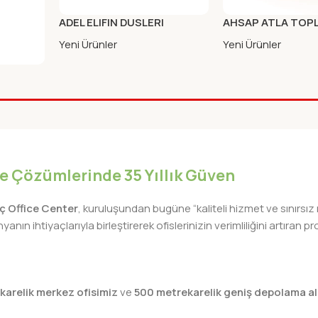
ADEL ELIFIN DUSLERI
AHSAP ATLA TOP
KURSUN KALEM HB (FSC)
Yeni Ürünler
Yeni Ürünler
 MOUSE
iye Çözümlerinde 35 Yıllık Güven
lıç Office Center
, kuruluşundan bugüne “kaliteli hizmet ve sınırsız
nın ihtiyaçlarıyla birleştirerek ofislerinizin verimliliğini artıra
karelik merkez ofisimiz
ve
500 metrekarelik geniş depolama al