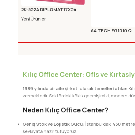
2K-5224 DIPLOMAT17X24
MIKNA.KAB.ORG.KARE FUSYA
Yeni Ürünler
A4 TECH FG1010 Q
KABLOSUZ KLAVYE
Yeni Ürünler
BEYAZ
Kılıç Office Center: Ofis ve Kırtas
1989 yılında bir aile şirketi olarak temelleri atılan Kı
vermektedir. Sektördeki köklü geçmişimizi, modern dünya
Neden Kılıç Office Center?
Geniş Stok ve Lojistik Gücü:
İstanbul’daki
450 metre
sevkiyata hazır tutuyoruz.