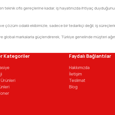
teknik ofis gereçlerine kadar, iş hayatınızda ihtiyaç duyduğunuz h
 ve çözüm odaklı ekibimizle, sadece bir tedarikçi değil, iş süreçleri
leri ve global markalarla güçlendirerek, Türkiye genelinde müşteri
ivinizdeki dosyaya kadar her detayda yanınızda. Ofisinizin ene
r Kategoriler
Faydalı Bağlantılar
tasiye
Hakkımızda
ji
İletişim
 Ürünleri
Teslimat
ünleri
Blog
Toner