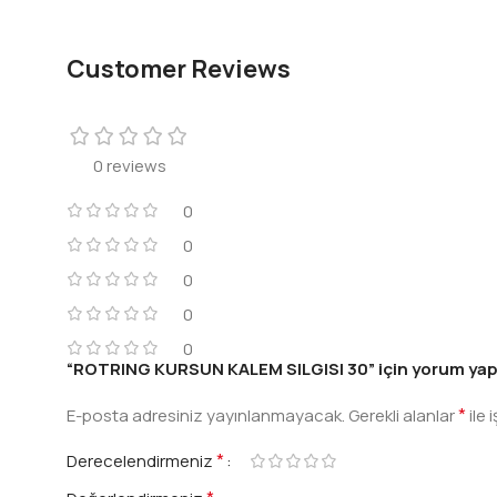
Customer Reviews
0 reviews
0
0
0
0
0
“ROTRING KURSUN KALEM SILGISI 30” için yorum yapan 
*
E-posta adresiniz yayınlanmayacak.
Gerekli alanlar
ile 
*
Derecelendirmeniz