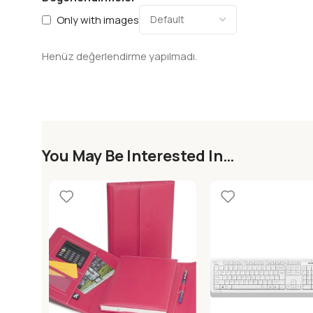
Only with images
Henüz değerlendirme yapılmadı.
You May Be Interested In…