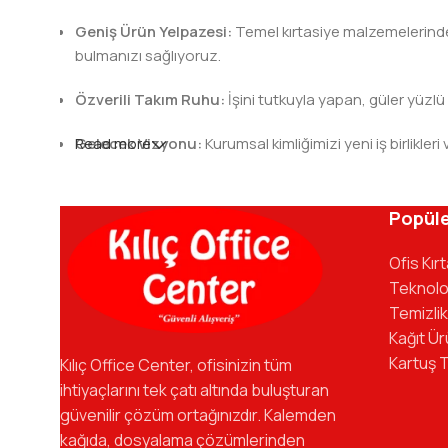
Geniş Ürün Yelpazesi:
Temel kırtasiye malzemelerinden 
bulmanızı sağlıyoruz.
Özverili Takım Ruhu:
İşini tutkuyla yapan, güler yüzlü
Gelecek Vizyonu:
Read more
Kurumsal kimliğimizi yeni iş birlik
Kılıç Office Center
, masanızdaki kalemden arş
kadromuzla hizmetinizdeyiz.
Popüle
Ofis Kır
Teknolo
Temizlik
Kağıt Ür
Kartuş 
Kılıç Office Center, ofisinizin tüm
ihtiyaçlarını tek çatı altında buluşturan
güvenilir çözüm ortağınızdır. Kalemden
kağıda, dosyalama çözümlerinden