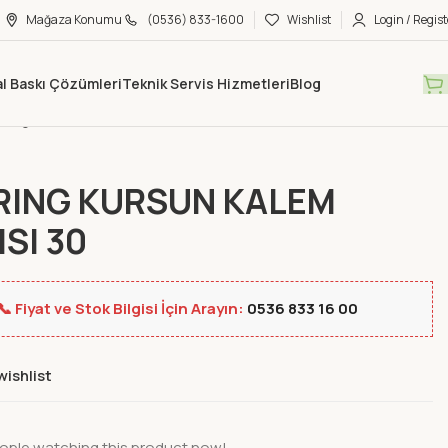
Mağaza Konumu
(0536) 833-1600
Wishlist
Login / Regist
tal Baskı Çözümleri
Teknik Servis Hizmetleri
Blog
Mağaza
Yeni Ürünler
ROTRING KURSUN KALEM SILGISI 30
RING KURSUN KALEM
ISI 30
📞 Fiyat ve Stok Bilgisi İçin Arayın:
0536 833 16 00
wishlist
ople watching this product now!