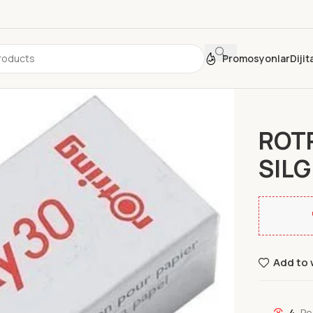
Promosyonlar
Diji
Ana Sayfa
ROT
SILG
Add to 
4
Pe