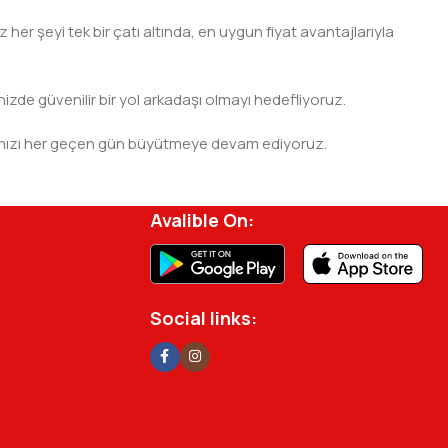
er şeyi tek bir çatı altında, en uygun fiyat avantajlarıyla
nizde güvenilir bir yol arkadaşı olmayı hedefliyoruz.
 ağımızı her geçen gün büyütmeye devam ediyoruz.
rjisini ve verimliliğini artırmak için profesyonel
Avalible On:
Social links: