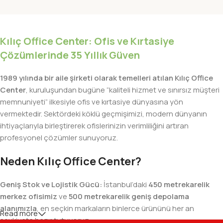
Kılıç Office Center: Ofis ve Kırtasiye
Çözümlerinde 35 Yıllık Güven
1989 yılında bir aile şirketi olarak temelleri atılan Kılıç Office
Center
, kuruluşundan bugüne “kaliteli hizmet ve sınırsız müşteri
memnuniyeti” ilkesiyle ofis ve kırtasiye dünyasına yön
vermektedir. Sektördeki köklü geçmişimizi, modern dünyanın
ihtiyaçlarıyla birleştirerek ofislerinizin verimliliğini artıran
profesyonel çözümler sunuyoruz.
Neden Kılıç Office Center?
Geniş Stok ve Lojistik Gücü:
İstanbul’daki
450 metrekarelik
merkez ofisimiz
ve
500 metrekarelik geniş depolama
alanımızla
, en seçkin markaların binlerce ürününü her an
Read more
sevkiyata hazır tutuyoruz.