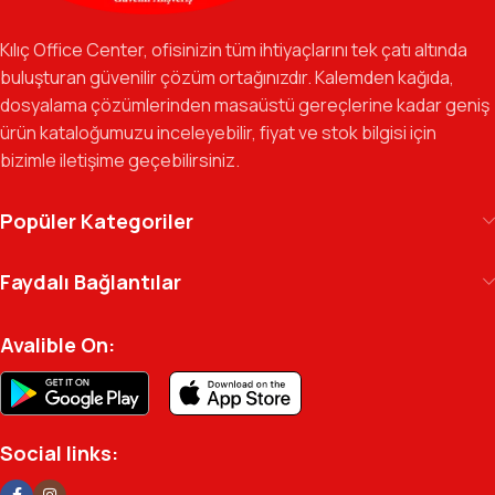
Özverili Takım Ruhu:
İşini tutkuyla yapan, güler yüzlü ve çözüm
odaklı ekibimizle, sadece bir tedarikçi değil, iş süreçlerinizde
Kılıç Office Center, ofisinizin tüm ihtiyaçlarını tek çatı altında
güvenilir bir yol arkadaşı olmayı hedefliyoruz.
buluşturan güvenilir çözüm ortağınızdır. Kalemden kağıda,
dosyalama çözümlerinden masaüstü gereçlerine kadar geniş
Gelecek Vizyonu:
Kurumsal kimliğimizi yeni iş birlikleri ve global
ürün kataloğumuzu inceleyebilir, fiyat ve stok bilgisi için
markalarla güçlendirerek, Türkiye genelinde müşteri ağımızı her
bizimle iletişime geçebilirsiniz.
geçen gün büyütmeye devam ediyoruz.
Kılıç Office Center
, masanızdaki kalemden
Popüler Kategoriler
arşivinizdeki dosyaya kadar her detayda yanınızda.
Ofisinizin enerjisini ve verimliliğini artırmak için
Faydalı Bağlantılar
profesyonel kadromuzla hizmetinizdeyiz.
Avalible On:
Social links: