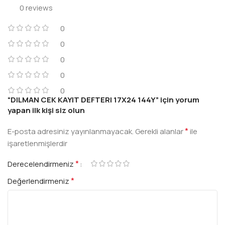
0 reviews
0
0
0
0
0
“DILMAN CEK KAYIT DEFTERI 17X24 144Y” için yorum
yapan ilk kişi siz olun
*
E-posta adresiniz yayınlanmayacak.
Gerekli alanlar
ile
işaretlenmişlerdir
*
Derecelendirmeniz
*
Değerlendirmeniz