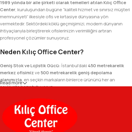
1989 yılında bir aile şirketi olarak temelleri atılan Kılıç Office
Center
, kuruluşundan bugüne “kaliteli hizmet ve sınırsız müşteri
memnuniyeti” ilkesiyle ofis ve kırtasiye dünyasına yön
vermektedir. Sektördeki köklü geçmişimizi, modern dünyanın
ihtiyaçlarıyla birleştirerek ofislerinizin verimliliğini artıran
profesyonel çözümler sunuyoruz.
Neden Kılıç Office Center?
Geniş Stok ve Lojistik Gücü:
İstanbul’daki
450 metrekarelik
merkez ofisimiz
ve
500 metrekarelik geniş depolama
alanımızla
, en seçkin markaların binlerce ürününü her an
Read more
sevkiyata hazır tutuyoruz.
Geniş Ürün Yelpazesi:
Temel kırtasiye malzemelerinden teknik
ofis gereçlerine kadar, iş hayatınızda ihtiyaç duyduğunuz her
şeyi tek bir çatı altında, en uygun fiyat avantajlarıyla bulmanızı
sağlıyoruz.