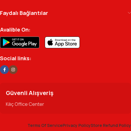
arşivinizdeki dosyaya kadar her detayda yanınızda.
Ofisinizin enerjisini ve verimliliğini artırmak için
Faydalı Bağlantılar
profesyonel kadromuzla hizmetinizdeyiz.
Avalible On:
Social links:
Güvenli Alışveriş
Kılıç Office Center
Terms Of Service
Privacy Policy
Store Refund Policy