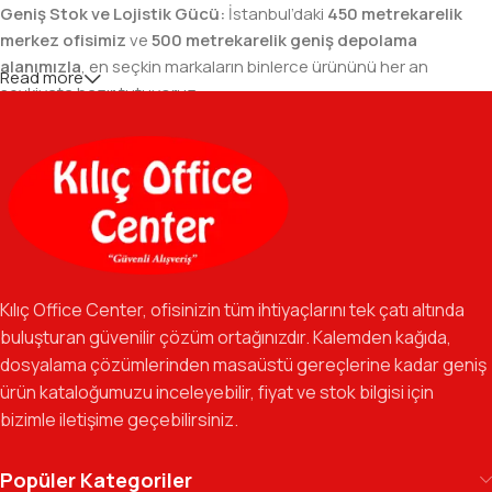
Geniş Stok ve Lojistik Gücü:
İstanbul’daki
450 metrekarelik
merkez ofisimiz
ve
500 metrekarelik geniş depolama
alanımızla
, en seçkin markaların binlerce ürününü her an
Read more
sevkiyata hazır tutuyoruz.
Geniş Ürün Yelpazesi:
Temel kırtasiye malzemelerinden teknik
ofis gereçlerine kadar, iş hayatınızda ihtiyaç duyduğunuz her
şeyi tek bir çatı altında, en uygun fiyat avantajlarıyla bulmanızı
sağlıyoruz.
Özverili Takım Ruhu:
İşini tutkuyla yapan, güler yüzlü ve çözüm
odaklı ekibimizle, sadece bir tedarikçi değil, iş süreçlerinizde
Kılıç Office Center, ofisinizin tüm ihtiyaçlarını tek çatı altında
güvenilir bir yol arkadaşı olmayı hedefliyoruz.
buluşturan güvenilir çözüm ortağınızdır. Kalemden kağıda,
dosyalama çözümlerinden masaüstü gereçlerine kadar geniş
Gelecek Vizyonu:
Kurumsal kimliğimizi yeni iş birlikleri ve global
ürün kataloğumuzu inceleyebilir, fiyat ve stok bilgisi için
markalarla güçlendirerek, Türkiye genelinde müşteri ağımızı her
bizimle iletişime geçebilirsiniz.
geçen gün büyütmeye devam ediyoruz.
Kılıç Office Center
, masanızdaki kalemden
Popüler Kategoriler