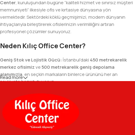
Center
, kuruluşundan bugüne “kaliteli hizmet ve sınırsız müşteri
memnuniyeti” ilkesiyle ofis ve kırtasiye dünyasına yön
vermektedir. Sektördeki köklü geçmişimizi, modern dünyanın
ihtiyaçlarıyla birleştirerek ofislerinizin verimliliğini artıran
profesyonel çözümler sunuyoruz.
Neden Kılıç Office Center?
Geniş Stok ve Lojistik Gücü:
İstanbul’daki
450 metrekarelik
merkez ofisimiz
ve
500 metrekarelik geniş depolama
alanımızla
, en seçkin markaların binlerce ürününü her an
Read more
sevkiyata hazır tutuyoruz.
Geniş Ürün Yelpazesi:
Temel kırtasiye malzemelerinden teknik
ofis gereçlerine kadar, iş hayatınızda ihtiyaç duyduğunuz her
şeyi tek bir çatı altında, en uygun fiyat avantajlarıyla bulmanızı
sağlıyoruz.
Özverili Takım Ruhu:
İşini tutkuyla yapan, güler yüzlü ve çözüm