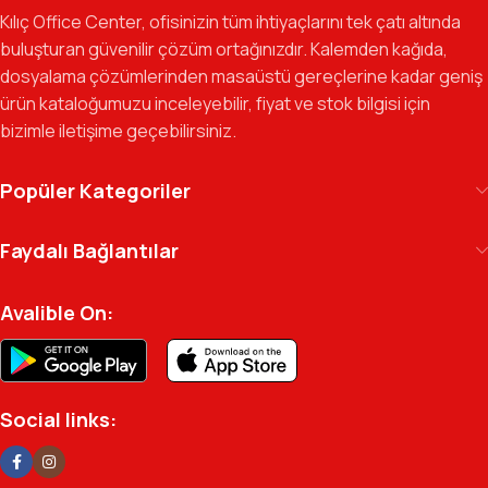
odaklı ekibimizle, sadece bir tedarikçi değil, iş süreçlerinizde
Kılıç Office Center, ofisinizin tüm ihtiyaçlarını tek çatı altında
güvenilir bir yol arkadaşı olmayı hedefliyoruz.
buluşturan güvenilir çözüm ortağınızdır. Kalemden kağıda,
dosyalama çözümlerinden masaüstü gereçlerine kadar geniş
Gelecek Vizyonu:
Kurumsal kimliğimizi yeni iş birlikleri ve global
ürün kataloğumuzu inceleyebilir, fiyat ve stok bilgisi için
markalarla güçlendirerek, Türkiye genelinde müşteri ağımızı her
bizimle iletişime geçebilirsiniz.
geçen gün büyütmeye devam ediyoruz.
Kılıç Office Center
, masanızdaki kalemden
Popüler Kategoriler
arşivinizdeki dosyaya kadar her detayda yanınızda.
Ofisinizin enerjisini ve verimliliğini artırmak için
Faydalı Bağlantılar
profesyonel kadromuzla hizmetinizdeyiz.
Avalible On:
Social links: