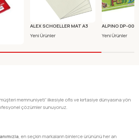
ALEX SCHOELLER MAT A3
ALPINO DP-003
29.7X42CM 100LU
OYUN HAMURU 
Yeni Ürünler
Yeni Ürünler
KAGIT
MIZI
 müşteri memnuniyeti” ilkesiyle ofis ve kırtasiye dünyasına yön
n profesyonel çözümler sunuyoruz.
anımızla
, en seçkin markaların binlerce ürününü her an