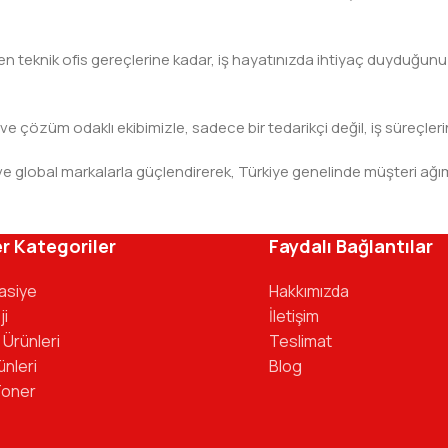
teknik ofis gereçlerine kadar, iş hayatınızda ihtiyaç duyduğunuz h
 ve çözüm odaklı ekibimizle, sadece bir tedarikçi değil, iş süreçleri
leri ve global markalarla güçlendirerek, Türkiye genelinde müşteri
ivinizdeki dosyaya kadar her detayda yanınızda. Ofisinizin ene
r Kategoriler
Faydalı Bağlantılar
tasiye
Hakkımızda
ji
İletişim
 Ürünleri
Teslimat
ünleri
Blog
Toner