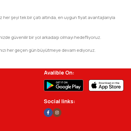
er şeyi tek bir çatı altında, en uygun fiyat avantajlarıyla
nizde güvenilir bir yol arkadaşı olmayı hedefliyoruz.
 ağımızı her geçen gün büyütmeye devam ediyoruz.
rjisini ve verimliliğini artırmak için profesyonel
Avalible On:
Social links: