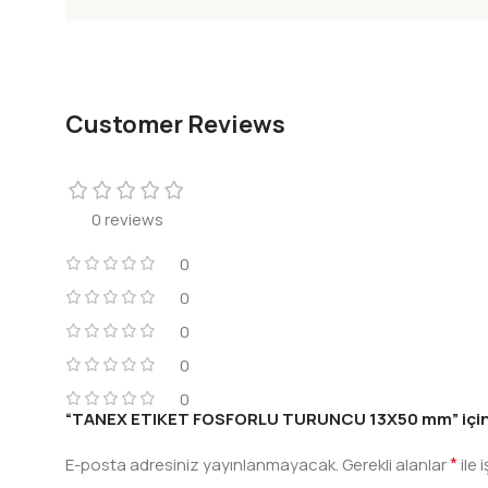
Customer Reviews
0 reviews
0
0
0
0
0
“TANEX ETIKET FOSFORLU TURUNCU 13X50 mm” için yo
*
E-posta adresiniz yayınlanmayacak.
Gerekli alanlar
ile 