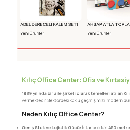
ADEL DERECELI KALEM SETI
AHSAP ATLA TOPL
8LI
Yeni Ürünler
Yeni Ürünler
Kılıç Office Center: Ofis ve Kırtas
1989 yılında bir aile şirketi olarak temelleri atılan Kı
vermektedir. Sektördeki köklü geçmişimizi, modern dünya
Neden Kılıç Office Center?
Geniş Stok ve Lojistik Gücü:
İstanbul’daki
450 metre