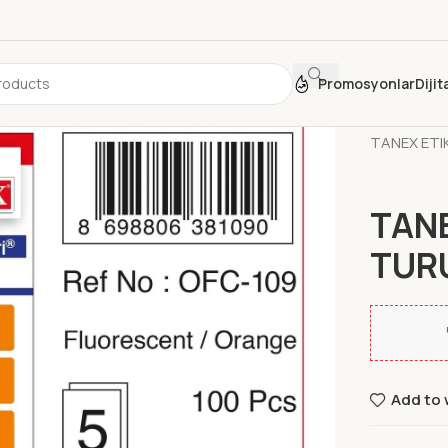
Promosyonlar
Diji
Ana Sayfa
TANEX ETI
TAN
TUR
Add to 