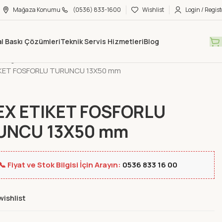
Mağaza Konumu
(0536) 833-1600
Wishlist
Login / Regist
tal Baskı Çözümleri
Teknik Servis Hizmetleri
Blog
Mağaza
Yeni Ürünler
KET FOSFORLU TURUNCU 13X50 mm
EX ETIKET FOSFORLU
UNCU 13X50 mm
📞 Fiyat ve Stok Bilgisi İçin Arayın:
0536 833 16 00
wishlist