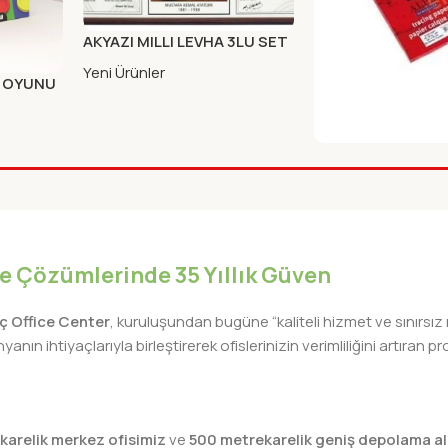
AKYAZI MILLI LEVHA 3LU SET
(AHSAP)50X90
Yeni Ürünler
A OYUNU
ALEX MILIMETRIK 
10X75cm 1987 KIR
Yeni Ürünler
iye Çözümlerinde 35 Yıllık Güven
lıç Office Center
, kuruluşundan bugüne “kaliteli hizmet ve sınırsız
nın ihtiyaçlarıyla birleştirerek ofislerinizin verimliliğini artıra
karelik merkez ofisimiz
ve
500 metrekarelik geniş depolama al