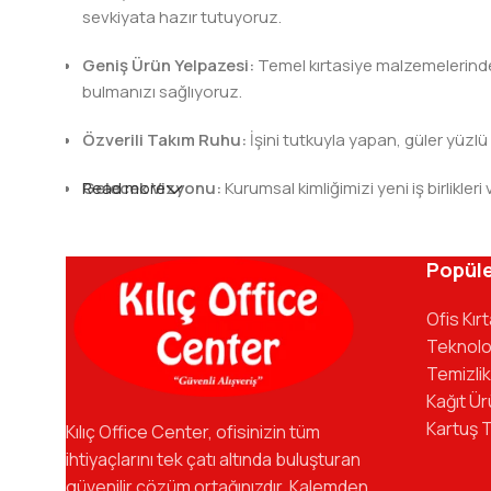
sevkiyata hazır tutuyoruz.
Geniş Ürün Yelpazesi:
Temel kırtasiye malzemelerinden 
bulmanızı sağlıyoruz.
Özverili Takım Ruhu:
İşini tutkuyla yapan, güler yüzlü
Gelecek Vizyonu:
Read more
Kurumsal kimliğimizi yeni iş birlik
Kılıç Office Center
, masanızdaki kalemden arş
kadromuzla hizmetinizdeyiz.
Popüle
Ofis Kır
Teknolo
Temizlik
Kağıt Ür
Kartuş 
Kılıç Office Center, ofisinizin tüm
ihtiyaçlarını tek çatı altında buluşturan
güvenilir çözüm ortağınızdır. Kalemden