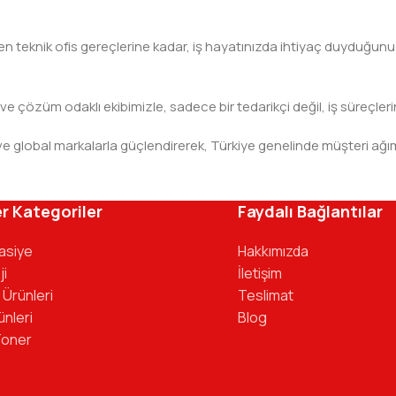
teknik ofis gereçlerine kadar, iş hayatınızda ihtiyaç duyduğunuz h
 ve çözüm odaklı ekibimizle, sadece bir tedarikçi değil, iş süreçleri
leri ve global markalarla güçlendirerek, Türkiye genelinde müşteri
ivinizdeki dosyaya kadar her detayda yanınızda. Ofisinizin ene
r Kategoriler
Faydalı Bağlantılar
tasiye
Hakkımızda
ji
İletişim
 Ürünleri
Teslimat
ünleri
Blog
Toner