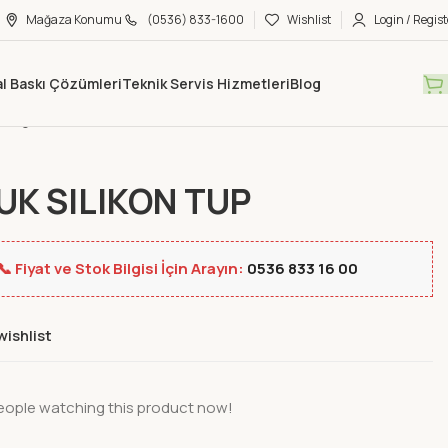
Mağaza Konumu
(0536) 833-1600
Wishlist
Login / Regist
tal Baskı Çözümleri
Teknik Servis Hizmetleri
Blog
Mağaza
Yeni Ürünler
SOGUK SILIKON TUP
K SILIKON TUP
📞 Fiyat ve Stok Bilgisi İçin Arayın:
0536 833 16 00
wishlist
eople watching this product now!