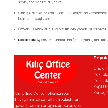
sevkiyata hazır tutuyoruz.
Geniş Ürün Yelpazesi:
Temel kırtasiye malzemelerinden 
bulmanızı sağlıyoruz.
Özverili Takım Ruhu:
İşini tutkuyla yapan, güler yüzlü
Gelecek Vizyonu:
Read more
Kurumsal kimliğimizi yeni iş birlik
Kılıç Office Center
, masanızdaki kalemden arş
kadromuzla hizmetinizdeyiz.
Popüle
Ofis Kır
Teknolo
Temizlik
Kağıt Ür
Kartuş 
Kılıç Office Center, ofisinizin tüm
ihtiyaçlarını tek çatı altında buluşturan
güvenilir çözüm ortağınızdır. Kalemden