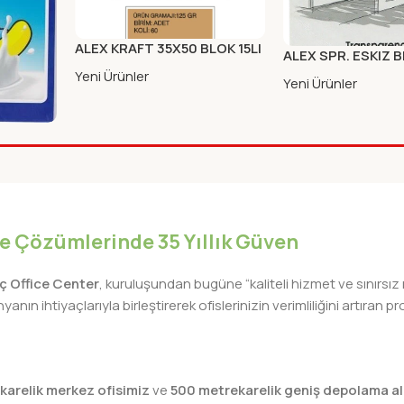
ALEX KRAFT 35X50 BLOK 15LI
ALEX SPR. ESKIZ 
50/55GR A4 DIK
Yeni Ürünler
Yeni Ürünler
ILI YAZI
APAK
iye Çözümlerinde 35 Yıllık Güven
lıç Office Center
, kuruluşundan bugüne “kaliteli hizmet ve sınırsız
nın ihtiyaçlarıyla birleştirerek ofislerinizin verimliliğini artıra
karelik merkez ofisimiz
ve
500 metrekarelik geniş depolama al