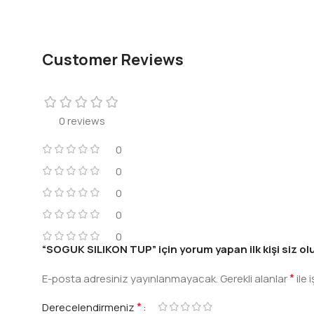
Customer Reviews
0 reviews
0
0
0
0
0
“SOGUK SILIKON TUP” için yorum yapan ilk kişi siz ol
*
E-posta adresiniz yayınlanmayacak.
Gerekli alanlar
ile 
*
Derecelendirmeniz