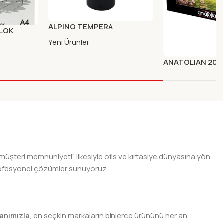
ALPINO TEMPERA
BLOK
SULUBOYA 500M SIYAH
Yeni Ürünler
ANATOLIAN 200
PUZZLE 3949 K
Yeni Ürünler
 müşteri memnuniyeti” ilkesiyle ofis ve kırtasiye dünyasına yön
n profesyonel çözümler sunuyoruz.
anımızla
, en seçkin markaların binlerce ürününü her an