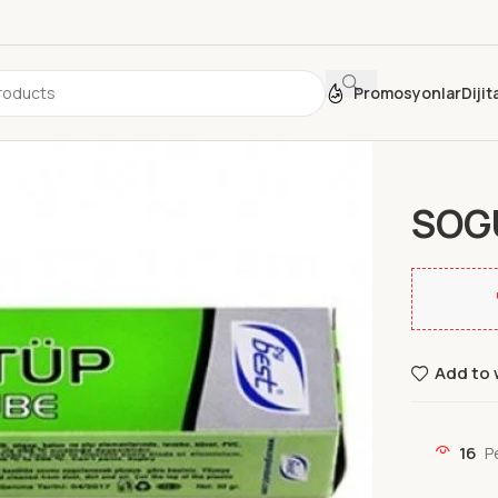
Promosyonlar
Diji
Ana Sayfa
SOGU
Add to 
16
P