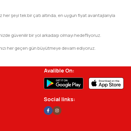
er şeyi tek bir çatı altında, en uygun fiyat avantajlarıyla
nizde güvenilir bir yol arkadaşı olmayı hedefliyoruz.
 ağımızı her geçen gün büyütmeye devam ediyoruz.
rjisini ve verimliliğini artırmak için profesyonel
Avalible On:
Social links: