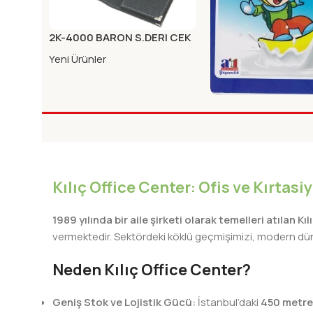
2K-4000 BARON S.DERI CEK
SENET PORTFOYU KAHVE
Yeni Ürünler
A1. DIK KILAVUZ CIZG
DEFITERI KARTON K
Yeni Ürünler
Kılıç Office Center: Ofis ve Kırtas
1989 yılında bir aile şirketi olarak temelleri atılan Kı
vermektedir. Sektördeki köklü geçmişimizi, modern dünya
Neden Kılıç Office Center?
Geniş Stok ve Lojistik Gücü:
İstanbul’daki
450 metre