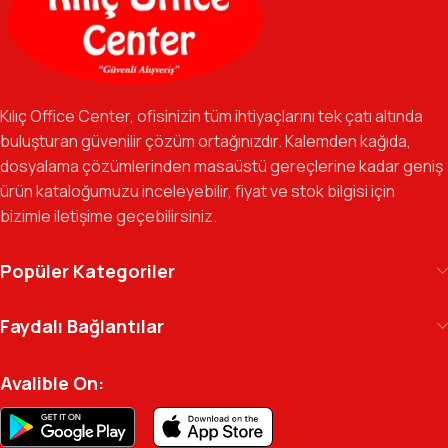
şeyi tek bir çatı altında, en uygun fiyat avantajlarıyla bulmanızı
sağlıyoruz.
Özverili Takım Ruhu:
İşini tutkuyla yapan, güler yüzlü ve çözüm
odaklı ekibimizle, sadece bir tedarikçi değil, iş süreçlerinizde
Kılıç Office Center, ofisinizin tüm ihtiyaçlarını tek çatı altında
güvenilir bir yol arkadaşı olmayı hedefliyoruz.
buluşturan güvenilir çözüm ortağınızdır. Kalemden kağıda,
dosyalama çözümlerinden masaüstü gereçlerine kadar geniş
Gelecek Vizyonu:
Kurumsal kimliğimizi yeni iş birlikleri ve global
ürün kataloğumuzu inceleyebilir, fiyat ve stok bilgisi için
markalarla güçlendirerek, Türkiye genelinde müşteri ağımızı her
bizimle iletişime geçebilirsiniz.
geçen gün büyütmeye devam ediyoruz.
Kılıç Office Center
, masanızdaki kalemden
Popüler Kategoriler
arşivinizdeki dosyaya kadar her detayda yanınızda.
Ofisinizin enerjisini ve verimliliğini artırmak için
Faydalı Bağlantılar
profesyonel kadromuzla hizmetinizdeyiz.
Avalible On: