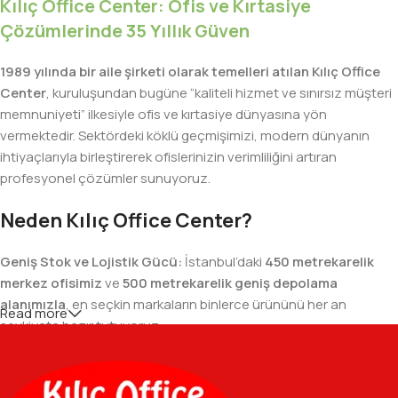
Kılıç Office Center: Ofis ve Kırtasiye
Çözümlerinde 35 Yıllık Güven
1989 yılında bir aile şirketi olarak temelleri atılan Kılıç Office
Center
, kuruluşundan bugüne “kaliteli hizmet ve sınırsız müşteri
memnuniyeti” ilkesiyle ofis ve kırtasiye dünyasına yön
vermektedir. Sektördeki köklü geçmişimizi, modern dünyanın
ihtiyaçlarıyla birleştirerek ofislerinizin verimliliğini artıran
profesyonel çözümler sunuyoruz.
Neden Kılıç Office Center?
Geniş Stok ve Lojistik Gücü:
İstanbul’daki
450 metrekarelik
merkez ofisimiz
ve
500 metrekarelik geniş depolama
alanımızla
, en seçkin markaların binlerce ürününü her an
Read more
sevkiyata hazır tutuyoruz.
Geniş Ürün Yelpazesi:
Temel kırtasiye malzemelerinden teknik
ofis gereçlerine kadar, iş hayatınızda ihtiyaç duyduğunuz her