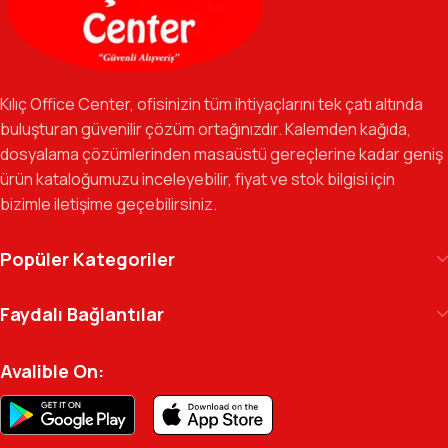
sağlıyoruz.
Özverili Takım Ruhu:
İşini tutkuyla yapan, güler yüzlü ve çözüm
odaklı ekibimizle, sadece bir tedarikçi değil, iş süreçlerinizde
Kılıç Office Center, ofisinizin tüm ihtiyaçlarını tek çatı altında
güvenilir bir yol arkadaşı olmayı hedefliyoruz.
buluşturan güvenilir çözüm ortağınızdır. Kalemden kağıda,
dosyalama çözümlerinden masaüstü gereçlerine kadar geniş
Gelecek Vizyonu:
Kurumsal kimliğimizi yeni iş birlikleri ve global
ürün kataloğumuzu inceleyebilir, fiyat ve stok bilgisi için
markalarla güçlendirerek, Türkiye genelinde müşteri ağımızı her
bizimle iletişime geçebilirsiniz.
geçen gün büyütmeye devam ediyoruz.
Kılıç Office Center
, masanızdaki kalemden
Popüler Kategoriler
arşivinizdeki dosyaya kadar her detayda yanınızda.
Ofisinizin enerjisini ve verimliliğini artırmak için
Faydalı Bağlantılar
profesyonel kadromuzla hizmetinizdeyiz.
Avalible On: