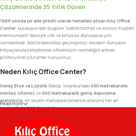
Çözümlerinde 35 Yıllık Güven
1989 yılında bir aile şirketi olarak temelleri atılan Kılıç Office
Center
, kuruluşundan bugüne “kaliteli hizmet ve sınırsız müşteri
memnuniyeti” ilkesiyle ofis ve kırtasiye dünyasına yön
vermektedir. Sektördeki köklü geçmişimizi, modern dünyanın
ihtiyaçlarıyla birleştirerek ofislerinizin verimliliğini artıran
profesyonel çözümler sunuyoruz.
Neden Kılıç Office Center?
Geniş Stok ve Lojistik Gücü:
İstanbul’daki
450 metrekarelik
merkez ofisimiz
ve
500 metrekarelik geniş depolama
alanımızla
, en seçkin markaların binlerce ürününü her an
Read more
sevkiyata hazır tutuyoruz.
Geniş Ürün Yelpazesi:
Temel kırtasiye malzemelerinden teknik
ofis gereçlerine kadar, iş hayatınızda ihtiyaç duyduğunuz her
şeyi tek bir çatı altında, en uygun fiyat avantajlarıyla bulmanızı