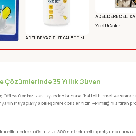
ADEL DERECELI KA
8LI
Yeni Ürünler
ADEL BEYAZ TUTKAL 500 ML
SISE
ILI YAZI
Yeni Ürünler
APAK
iye Çözümlerinde 35 Yıllık Güven
lıç Office Center
, kuruluşundan bugüne “kaliteli hizmet ve sınırsız
nın ihtiyaçlarıyla birleştirerek ofislerinizin verimliliğini artıra
karelik merkez ofisimiz
ve
500 metrekarelik geniş depolama al