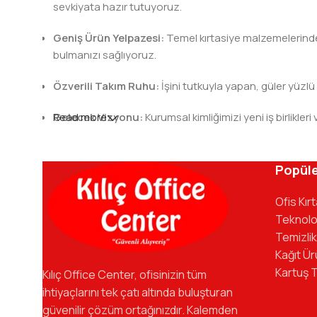
sevkiyata hazır tutuyoruz.
Geniş Ürün Yelpazesi:
Temel kırtasiye malzemelerinden 
bulmanızı sağlıyoruz.
Özverili Takım Ruhu:
İşini tutkuyla yapan, güler yüzlü
Gelecek Vizyonu:
Read more
Kurumsal kimliğimizi yeni iş birlik
Kılıç Office Center
, masanızdaki kalemden arş
kadromuzla hizmetinizdeyiz.
Popüle
Ofis Kır
Teknolo
Temizlik
Kağıt Ür
Kartuş 
Kılıç Office Center, ofisinizin tüm
ihtiyaçlarını tek çatı altında buluşturan
güvenilir çözüm ortağınızdır. Kalemden