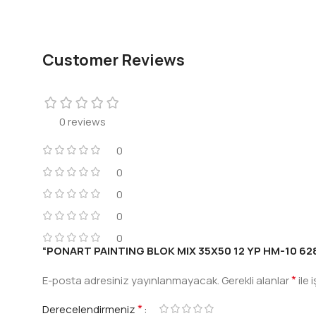
Customer Reviews
0 reviews
0
0
0
0
0
“PONART PAINTING BLOK MIX 35X50 12 YP HM-10 628 17
*
E-posta adresiniz yayınlanmayacak.
Gerekli alanlar
ile 
*
Derecelendirmeniz