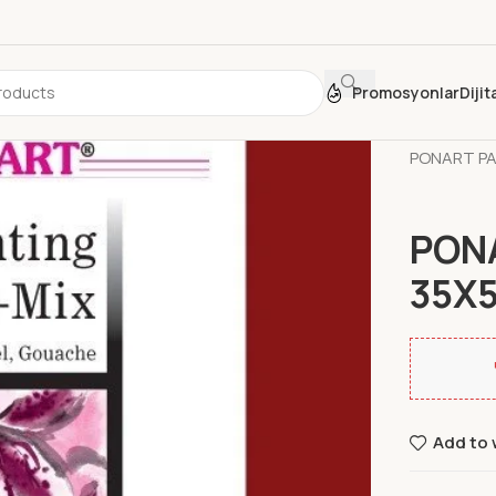
Promosyonlar
Diji
Ana Sayfa
PONART PAI
PONA
35X5
Add to 