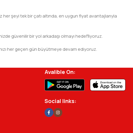
er şeyi tek bir çatı altında, en uygun fiyat avantajlarıyla
nizde güvenilir bir yol arkadaşı olmayı hedefliyoruz.
 ağımızı her geçen gün büyütmeye devam ediyoruz.
rjisini ve verimliliğini artırmak için profesyonel
Avalible On:
Social links: