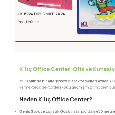
2K-5224 DIPLOMAT17X24
MIKNA.KAB.ORG.KARE FUSYA
Yeni Ürünler
A1. DIK KILAVUZ CIZG
DEFITERI KARTON K
Yeni Ürünler
Kılıç Office Center: Ofis ve Kırtas
1989 yılında bir aile şirketi olarak temelleri atılan Kı
vermektedir. Sektördeki köklü geçmişimizi, modern dünya
Neden Kılıç Office Center?
Geniş Stok ve Lojistik Gücü:
İstanbul’daki
450 metre