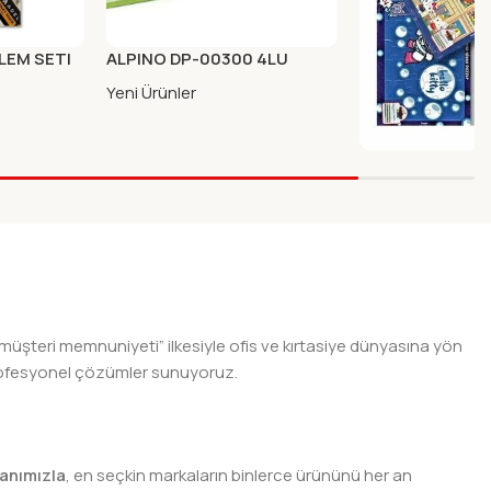
LEM SETI
ALPINO DP-00300 4LU
OYUN HAMURU FOSFORLU
Yeni Ürünler
ANGORA OYUN K
HOSGUN 80 KA
Yeni Ürünler
 müşteri memnuniyeti” ilkesiyle ofis ve kırtasiye dünyasına yön
n profesyonel çözümler sunuyoruz.
anımızla
, en seçkin markaların binlerce ürününü her an