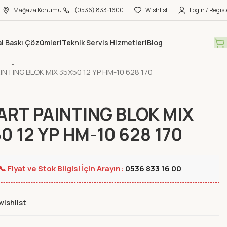
Mağaza Konumu
(0536) 833-1600
Wishlist
Login / Regist
tal Baskı Çözümleri
Teknik Servis Hizmetleri
Blog
Mağaza
Yeni Ürünler
NTING BLOK MIX 35X50 12 YP HM-10 628 170
RT PAINTING BLOK MIX
0 12 YP HM-10 628 170
📞 Fiyat ve Stok Bilgisi İçin Arayın:
0536 833 16 00
wishlist