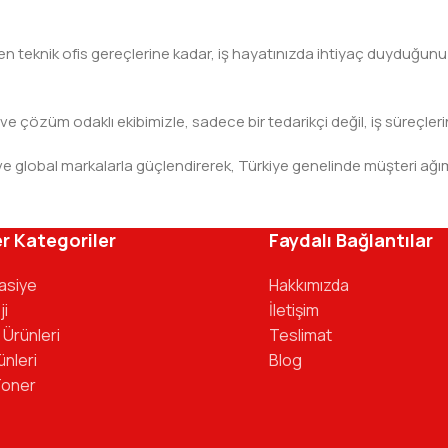
teknik ofis gereçlerine kadar, iş hayatınızda ihtiyaç duyduğunuz h
 ve çözüm odaklı ekibimizle, sadece bir tedarikçi değil, iş süreçleri
leri ve global markalarla güçlendirerek, Türkiye genelinde müşteri
ivinizdeki dosyaya kadar her detayda yanınızda. Ofisinizin ene
r Kategoriler
Faydalı Bağlantılar
tasiye
Hakkımızda
ji
İletişim
 Ürünleri
Teslimat
ünleri
Blog
Toner