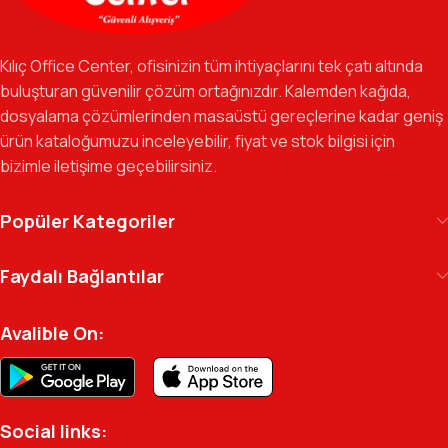
Özverili Takım Ruhu:
İşini tutkuyla yapan, güler yüzlü ve çözüm
odaklı ekibimizle, sadece bir tedarikçi değil, iş süreçlerinizde
Kılıç Office Center, ofisinizin tüm ihtiyaçlarını tek çatı altında
güvenilir bir yol arkadaşı olmayı hedefliyoruz.
buluşturan güvenilir çözüm ortağınızdır. Kalemden kağıda,
dosyalama çözümlerinden masaüstü gereçlerine kadar geniş
Gelecek Vizyonu:
Kurumsal kimliğimizi yeni iş birlikleri ve global
ürün kataloğumuzu inceleyebilir, fiyat ve stok bilgisi için
markalarla güçlendirerek, Türkiye genelinde müşteri ağımızı her
bizimle iletişime geçebilirsiniz.
geçen gün büyütmeye devam ediyoruz.
Kılıç Office Center
, masanızdaki kalemden
Popüler Kategoriler
arşivinizdeki dosyaya kadar her detayda yanınızda.
Ofisinizin enerjisini ve verimliliğini artırmak için
Faydalı Bağlantılar
profesyonel kadromuzla hizmetinizdeyiz.
Avalible On:
Social links: