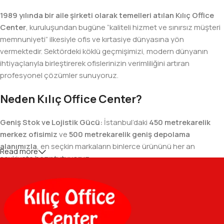
1989 yılında bir aile şirketi olarak temelleri atılan Kılıç Office
Center
, kuruluşundan bugüne “kaliteli hizmet ve sınırsız müşteri
memnuniyeti” ilkesiyle ofis ve kırtasiye dünyasına yön
vermektedir. Sektördeki köklü geçmişimizi, modern dünyanın
ihtiyaçlarıyla birleştirerek ofislerinizin verimliliğini artıran
profesyonel çözümler sunuyoruz.
Neden Kılıç Office Center?
Geniş Stok ve Lojistik Gücü:
İstanbul’daki
450 metrekarelik
merkez ofisimiz
ve
500 metrekarelik geniş depolama
alanımızla
, en seçkin markaların binlerce ürününü her an
Read more
sevkiyata hazır tutuyoruz.
Geniş Ürün Yelpazesi:
Temel kırtasiye malzemelerinden teknik
ofis gereçlerine kadar, iş hayatınızda ihtiyaç duyduğunuz her
şeyi tek bir çatı altında, en uygun fiyat avantajlarıyla bulmanızı
sağlıyoruz.