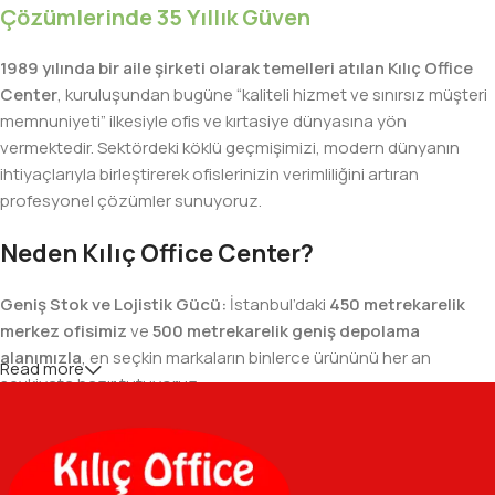
Çözümlerinde 35 Yıllık Güven
1989 yılında bir aile şirketi olarak temelleri atılan Kılıç Office
Center
, kuruluşundan bugüne “kaliteli hizmet ve sınırsız müşteri
memnuniyeti” ilkesiyle ofis ve kırtasiye dünyasına yön
vermektedir. Sektördeki köklü geçmişimizi, modern dünyanın
ihtiyaçlarıyla birleştirerek ofislerinizin verimliliğini artıran
profesyonel çözümler sunuyoruz.
Neden Kılıç Office Center?
Geniş Stok ve Lojistik Gücü:
İstanbul’daki
450 metrekarelik
merkez ofisimiz
ve
500 metrekarelik geniş depolama
alanımızla
, en seçkin markaların binlerce ürününü her an
Read more
sevkiyata hazır tutuyoruz.
Geniş Ürün Yelpazesi:
Temel kırtasiye malzemelerinden teknik
ofis gereçlerine kadar, iş hayatınızda ihtiyaç duyduğunuz her
şeyi tek bir çatı altında, en uygun fiyat avantajlarıyla bulmanızı