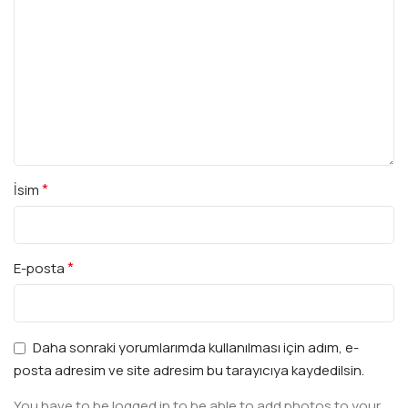
*
İsim
*
E-posta
Daha sonraki yorumlarımda kullanılması için adım, e-
posta adresim ve site adresim bu tarayıcıya kaydedilsin.
You have to be logged in to be able to add photos to your