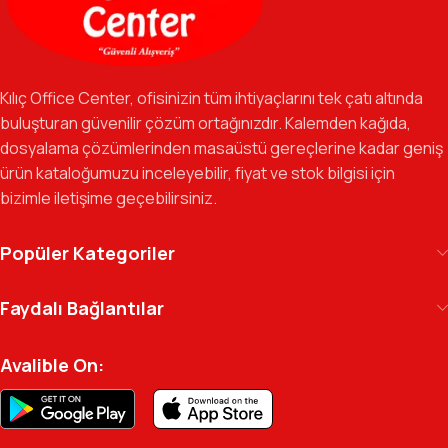
sağlıyoruz.
Özverili Takım Ruhu:
İşini tutkuyla yapan, güler yüzlü ve çözüm
odaklı ekibimizle, sadece bir tedarikçi değil, iş süreçlerinizde
Kılıç Office Center, ofisinizin tüm ihtiyaçlarını tek çatı altında
güvenilir bir yol arkadaşı olmayı hedefliyoruz.
buluşturan güvenilir çözüm ortağınızdır. Kalemden kağıda,
dosyalama çözümlerinden masaüstü gereçlerine kadar geniş
Gelecek Vizyonu:
Kurumsal kimliğimizi yeni iş birlikleri ve global
ürün kataloğumuzu inceleyebilir, fiyat ve stok bilgisi için
markalarla güçlendirerek, Türkiye genelinde müşteri ağımızı her
bizimle iletişime geçebilirsiniz.
geçen gün büyütmeye devam ediyoruz.
Kılıç Office Center
, masanızdaki kalemden
Popüler Kategoriler
arşivinizdeki dosyaya kadar her detayda yanınızda.
Ofisinizin enerjisini ve verimliliğini artırmak için
Faydalı Bağlantılar
profesyonel kadromuzla hizmetinizdeyiz.
Avalible On: