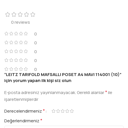
0 reviews
0
0
0
0
0
“LEITZ TARIFOLD MAFSALLI POSET A4 MAVI 114001 (10)”
için yorum yapan ilk kişi siz olun
*
E-posta adresiniz yayınlanmayacak.
Gerekli alanlar
ile
işaretlenmişlerdir
*
Derecelendirmeniz
*
Değerlendirmeniz