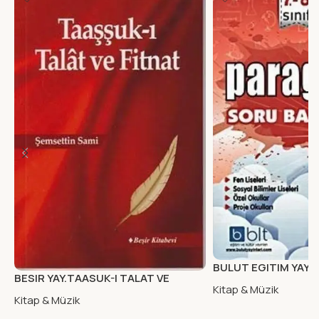
BULUT EGITIM YAY. 7
BESIR YAY.TAASUK-I TALAT VE
PARAGRAF SORU B
Kitap & Müzik
FITNAT
Kitap & Müzik