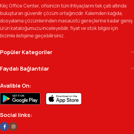
odaklı ekibimizle, sadece bir tedarikçi değil, iş süreçlerinizde
Kılıç Office Center, ofisinizin tüm ihtiyaçlarını tek çatı altında
güvenilir bir yol arkadaşı olmayı hedefliyoruz.
buluşturan güvenilir çözüm ortağınızdır. Kalemden kağıda,
dosyalama çözümlerinden masaüstü gereçlerine kadar geniş
Gelecek Vizyonu:
Kurumsal kimliğimizi yeni iş birlikleri ve global
ürün kataloğumuzu inceleyebilir, fiyat ve stok bilgisi için
markalarla güçlendirerek, Türkiye genelinde müşteri ağımızı her
bizimle iletişime geçebilirsiniz.
geçen gün büyütmeye devam ediyoruz.
Kılıç Office Center
, masanızdaki kalemden
Popüler Kategoriler
arşivinizdeki dosyaya kadar her detayda yanınızda.
Ofisinizin enerjisini ve verimliliğini artırmak için
Faydalı Bağlantılar
profesyonel kadromuzla hizmetinizdeyiz.
Avalible On:
Social links: