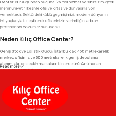
Center
, kuruluşundan bugüne “kaliteli hizmet ve sınırsız müşteri
memnuniyeti” ilkesiyle ofis ve kırtasiye dünyasına yön
vermektedir. Sektördeki köklü geçmişimizi, modern dünyanın
ihtiyaçlarıyla birleştirerek ofislerinizin verimliliğini artıran
profesyonel çözümler sunuyoruz.
Neden Kılıç Office Center?
Geniş Stok ve Lojistik Gücü:
İstanbul’daki
450 metrekarelik
merkez ofisimiz
ve
500 metrekarelik geniş depolama
alanımızla
, en seçkin markaların binlerce ürününü her an
Read more
sevkiyata hazır tutuyoruz.
Geniş Ürün Yelpazesi:
Temel kırtasiye malzemelerinden teknik
ofis gereçlerine kadar, iş hayatınızda ihtiyaç duyduğunuz her
şeyi tek bir çatı altında, en uygun fiyat avantajlarıyla bulmanızı
sağlıyoruz.
Özverili Takım Ruhu:
İşini tutkuyla yapan, güler yüzlü ve çözüm