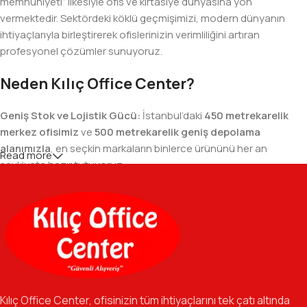
memnuniyeti” ilkesiyle ofis ve kırtasiye dünyasına yön
vermektedir. Sektördeki köklü geçmişimizi, modern dünyanın
ihtiyaçlarıyla birleştirerek ofislerinizin verimliliğini artıran
profesyonel çözümler sunuyoruz.
Neden Kılıç Office Center?
Geniş Stok ve Lojistik Gücü:
İstanbul’daki
450 metrekarelik
merkez ofisimiz
ve
500 metrekarelik geniş depolama
alanımızla
, en seçkin markaların binlerce ürününü her an
Read more
sevkiyata hazır tutuyoruz.
Geniş Ürün Yelpazesi:
Temel kırtasiye malzemelerinden teknik
ofis gereçlerine kadar, iş hayatınızda ihtiyaç duyduğunuz her
şeyi tek bir çatı altında, en uygun fiyat avantajlarıyla bulmanızı
sağlıyoruz.
Özverili Takım Ruhu:
İşini tutkuyla yapan, güler yüzlü ve çözüm
odaklı ekibimizle, sadece bir tedarikçi değil, iş süreçlerinizde
Kılıç Office Center, ofisinizin tüm ihtiyaçlarını tek çatı altında