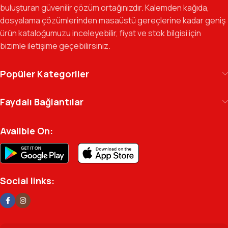
güvenilir bir yol arkadaşı olmayı hedefliyoruz.
buluşturan güvenilir çözüm ortağınızdır. Kalemden kağıda,
dosyalama çözümlerinden masaüstü gereçlerine kadar geniş
Gelecek Vizyonu:
Kurumsal kimliğimizi yeni iş birlikleri ve global
ürün kataloğumuzu inceleyebilir, fiyat ve stok bilgisi için
markalarla güçlendirerek, Türkiye genelinde müşteri ağımızı her
bizimle iletişime geçebilirsiniz.
geçen gün büyütmeye devam ediyoruz.
Kılıç Office Center
, masanızdaki kalemden
Popüler Kategoriler
arşivinizdeki dosyaya kadar her detayda yanınızda.
Ofisinizin enerjisini ve verimliliğini artırmak için
Faydalı Bağlantılar
profesyonel kadromuzla hizmetinizdeyiz.
Avalible On:
Social links: