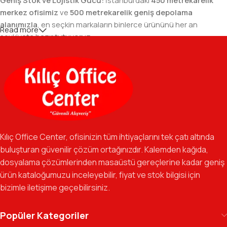
Geniş Stok ve Lojistik Gücü:
İstanbul’daki
450 metrekarelik
merkez ofisimiz
ve
500 metrekarelik geniş depolama
alanımızla
, en seçkin markaların binlerce ürününü her an
Read more
sevkiyata hazır tutuyoruz.
Geniş Ürün Yelpazesi:
Temel kırtasiye malzemelerinden teknik
ofis gereçlerine kadar, iş hayatınızda ihtiyaç duyduğunuz her
şeyi tek bir çatı altında, en uygun fiyat avantajlarıyla bulmanızı
sağlıyoruz.
Özverili Takım Ruhu:
İşini tutkuyla yapan, güler yüzlü ve çözüm
odaklı ekibimizle, sadece bir tedarikçi değil, iş süreçlerinizde
Kılıç Office Center, ofisinizin tüm ihtiyaçlarını tek çatı altında
güvenilir bir yol arkadaşı olmayı hedefliyoruz.
buluşturan güvenilir çözüm ortağınızdır. Kalemden kağıda,
dosyalama çözümlerinden masaüstü gereçlerine kadar geniş
Gelecek Vizyonu:
Kurumsal kimliğimizi yeni iş birlikleri ve global
ürün kataloğumuzu inceleyebilir, fiyat ve stok bilgisi için
markalarla güçlendirerek, Türkiye genelinde müşteri ağımızı her
bizimle iletişime geçebilirsiniz.
geçen gün büyütmeye devam ediyoruz.
Kılıç Office Center
, masanızdaki kalemden
Popüler Kategoriler
arşivinizdeki dosyaya kadar her detayda yanınızda.