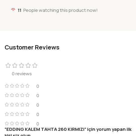
11
People watching this product now!
Customer Reviews
0 reviews
0
0
0
0
0
“EDDING KALEM TAHTA 260 KIRMIZI” için yorum yapan ilk
kişi siz olun