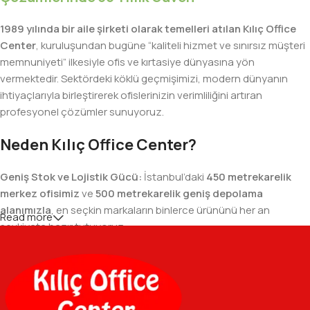
1989 yılında bir aile şirketi olarak temelleri atılan Kılıç Office
Center
, kuruluşundan bugüne “kaliteli hizmet ve sınırsız müşteri
memnuniyeti” ilkesiyle ofis ve kırtasiye dünyasına yön
vermektedir. Sektördeki köklü geçmişimizi, modern dünyanın
ihtiyaçlarıyla birleştirerek ofislerinizin verimliliğini artıran
profesyonel çözümler sunuyoruz.
Neden Kılıç Office Center?
Geniş Stok ve Lojistik Gücü:
İstanbul’daki
450 metrekarelik
merkez ofisimiz
ve
500 metrekarelik geniş depolama
alanımızla
, en seçkin markaların binlerce ürününü her an
Read more
sevkiyata hazır tutuyoruz.
Geniş Ürün Yelpazesi:
Temel kırtasiye malzemelerinden teknik
ofis gereçlerine kadar, iş hayatınızda ihtiyaç duyduğunuz her
şeyi tek bir çatı altında, en uygun fiyat avantajlarıyla bulmanızı
sağlıyoruz.