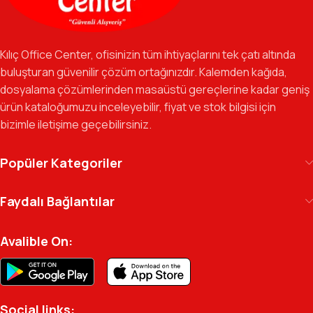
Özverili Takım Ruhu:
İşini tutkuyla yapan, güler yüzlü ve çözüm
odaklı ekibimizle, sadece bir tedarikçi değil, iş süreçlerinizde
Kılıç Office Center, ofisinizin tüm ihtiyaçlarını tek çatı altında
güvenilir bir yol arkadaşı olmayı hedefliyoruz.
buluşturan güvenilir çözüm ortağınızdır. Kalemden kağıda,
dosyalama çözümlerinden masaüstü gereçlerine kadar geniş
Gelecek Vizyonu:
Kurumsal kimliğimizi yeni iş birlikleri ve global
ürün kataloğumuzu inceleyebilir, fiyat ve stok bilgisi için
markalarla güçlendirerek, Türkiye genelinde müşteri ağımızı her
bizimle iletişime geçebilirsiniz.
geçen gün büyütmeye devam ediyoruz.
Kılıç Office Center
, masanızdaki kalemden
Popüler Kategoriler
arşivinizdeki dosyaya kadar her detayda yanınızda.
Ofisinizin enerjisini ve verimliliğini artırmak için
Faydalı Bağlantılar
profesyonel kadromuzla hizmetinizdeyiz.
Avalible On:
Social links: