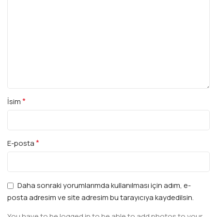
*
İsim
*
E-posta
Daha sonraki yorumlarımda kullanılması için adım, e-
posta adresim ve site adresim bu tarayıcıya kaydedilsin.
You have to be logged in to be able to add photos to your