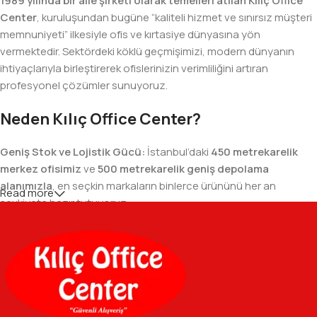
1989 yılında bir aile şirketi olarak temelleri atılan Kılıç Office
Center
, kuruluşundan bugüne “kaliteli hizmet ve sınırsız müşteri
memnuniyeti” ilkesiyle ofis ve kırtasiye dünyasına yön
vermektedir. Sektördeki köklü geçmişimizi, modern dünyanın
ihtiyaçlarıyla birleştirerek ofislerinizin verimliliğini artıran
profesyonel çözümler sunuyoruz.
Neden Kılıç Office Center?
Geniş Stok ve Lojistik Gücü:
İstanbul’daki
450 metrekarelik
merkez ofisimiz
ve
500 metrekarelik geniş depolama
alanımızla
, en seçkin markaların binlerce ürününü her an
Read more
sevkiyata hazır tutuyoruz.
Geniş Ürün Yelpazesi:
Temel kırtasiye malzemelerinden teknik
ofis gereçlerine kadar, iş hayatınızda ihtiyaç duyduğunuz her
şeyi tek bir çatı altında, en uygun fiyat avantajlarıyla bulmanızı
sağlıyoruz.
Özverili Takım Ruhu:
İşini tutkuyla yapan, güler yüzlü ve çözüm