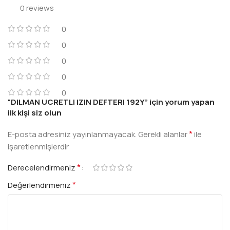
0 reviews
0
0
0
0
0
“DILMAN UCRETLI IZIN DEFTERI 192Y” için yorum yapan
ilk kişi siz olun
*
E-posta adresiniz yayınlanmayacak.
Gerekli alanlar
ile
işaretlenmişlerdir
*
Derecelendirmeniz
*
Değerlendirmeniz