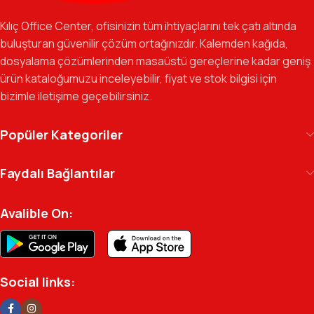
odaklı ekibimizle, sadece bir tedarikçi değil, iş süreçlerinizde
Kılıç Office Center, ofisinizin tüm ihtiyaçlarını tek çatı altında
güvenilir bir yol arkadaşı olmayı hedefliyoruz.
buluşturan güvenilir çözüm ortağınızdır. Kalemden kağıda,
dosyalama çözümlerinden masaüstü gereçlerine kadar geniş
Gelecek Vizyonu:
Kurumsal kimliğimizi yeni iş birlikleri ve global
ürün kataloğumuzu inceleyebilir, fiyat ve stok bilgisi için
markalarla güçlendirerek, Türkiye genelinde müşteri ağımızı her
bizimle iletişime geçebilirsiniz.
geçen gün büyütmeye devam ediyoruz.
Kılıç Office Center
, masanızdaki kalemden
Popüler Kategoriler
arşivinizdeki dosyaya kadar her detayda yanınızda.
Ofisinizin enerjisini ve verimliliğini artırmak için
Faydalı Bağlantılar
profesyonel kadromuzla hizmetinizdeyiz.
Avalible On:
Social links: