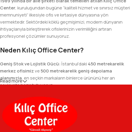
1989 yılında bir aile şirketi olarak temelleri atılan Kılıç Office
Center
, kuruluşundan bugüne “kaliteli hizmet ve sınırsız müşteri
memnuniyeti” ilkesiyle ofis ve kırtasiye dünyasına yön
vermektedir. Sektördeki köklü geçmişimizi, modern dünyanın
ihtiyaçlarıyla birleştirerek ofislerinizin verimliliğini artıran
profesyonel çözümler sunuyoruz.
Neden Kılıç Office Center?
Geniş Stok ve Lojistik Gücü:
İstanbul’daki
450 metrekarelik
merkez ofisimiz
ve
500 metrekarelik geniş depolama
alanımızla
, en seçkin markaların binlerce ürününü her an
Read more
sevkiyata hazır tutuyoruz.
Geniş Ürün Yelpazesi:
Temel kırtasiye malzemelerinden teknik
ofis gereçlerine kadar, iş hayatınızda ihtiyaç duyduğunuz her
şeyi tek bir çatı altında, en uygun fiyat avantajlarıyla bulmanızı
sağlıyoruz.