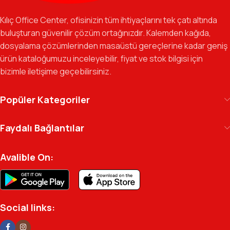
Özverili Takım Ruhu:
İşini tutkuyla yapan, güler yüzlü ve çözüm
odaklı ekibimizle, sadece bir tedarikçi değil, iş süreçlerinizde
Kılıç Office Center, ofisinizin tüm ihtiyaçlarını tek çatı altında
güvenilir bir yol arkadaşı olmayı hedefliyoruz.
buluşturan güvenilir çözüm ortağınızdır. Kalemden kağıda,
dosyalama çözümlerinden masaüstü gereçlerine kadar geniş
Gelecek Vizyonu:
Kurumsal kimliğimizi yeni iş birlikleri ve global
ürün kataloğumuzu inceleyebilir, fiyat ve stok bilgisi için
markalarla güçlendirerek, Türkiye genelinde müşteri ağımızı her
bizimle iletişime geçebilirsiniz.
geçen gün büyütmeye devam ediyoruz.
Kılıç Office Center
, masanızdaki kalemden
Popüler Kategoriler
arşivinizdeki dosyaya kadar her detayda yanınızda.
Ofisinizin enerjisini ve verimliliğini artırmak için
Faydalı Bağlantılar
profesyonel kadromuzla hizmetinizdeyiz.
Avalible On:
Social links: