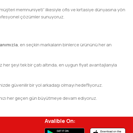
 müşteri memnuniyeti” ilkesiyle ofis ve kırtasiye dünyasına yön
n profesyonel çözümler sunuyoruz.
anımızla
, en seçkin markaların binlerce ürününü her an
er şeyi tek bir çatı altında, en uygun fiyat avantajlarıyla
nizde güvenilir bir yol arkadaşı olmayı hedefliyoruz.
 ağımızı her geçen gün büyütmeye devam ediyoruz.
rjisini ve verimliliğini artırmak için profesyonel
Avalible On: