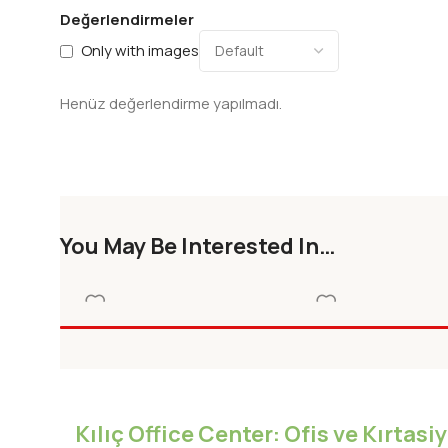
Değerlendirmeler
Only with images
Henüz değerlendirme yapılmadı.
You May Be Interested In…
CAN COCUK YAY. KARIYE
DOGAN EGMONT YA
HAZINESI
NASREDDIN HOCAN
Roman-Öykü
Roman-Öykü
SURPRIZ
Kılıç Office Center: Ofis ve Kırtas