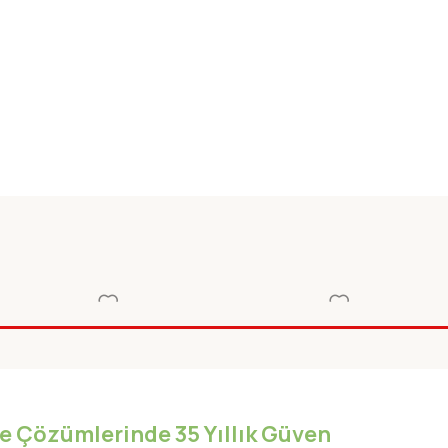
Y.
EKSIK PARCA YAY.KRAL SAKIR
EKSIK PARCA YAY.
IN
9 MUSTISIM DEDEKTIFLER
DURUMLER KARISI
Roman-Öykü
Roman-Öykü
iye Çözümlerinde 35 Yıllık Güven