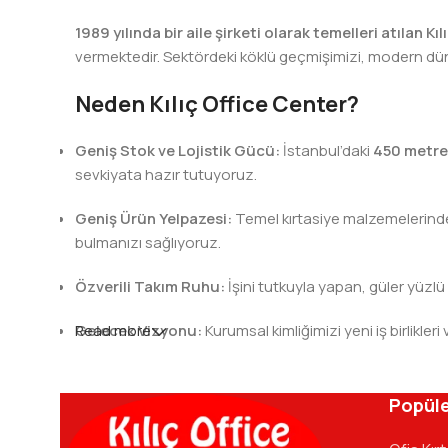
1989 yılında bir aile şirketi olarak temelleri atılan Kı
vermektedir. Sektördeki köklü geçmişimizi, modern dünya
Neden Kılıç Office Center?
Geniş Stok ve Lojistik Gücü:
İstanbul’daki
450 metre
sevkiyata hazır tutuyoruz.
Geniş Ürün Yelpazesi:
Temel kırtasiye malzemelerinden 
bulmanızı sağlıyoruz.
Özverili Takım Ruhu:
İşini tutkuyla yapan, güler yüzlü
Gelecek Vizyonu:
Read more
Kurumsal kimliğimizi yeni iş birlik
Kılıç Office Center
, masanızdaki kalemden arş
kadromuzla hizmetinizdeyiz.
Popüle