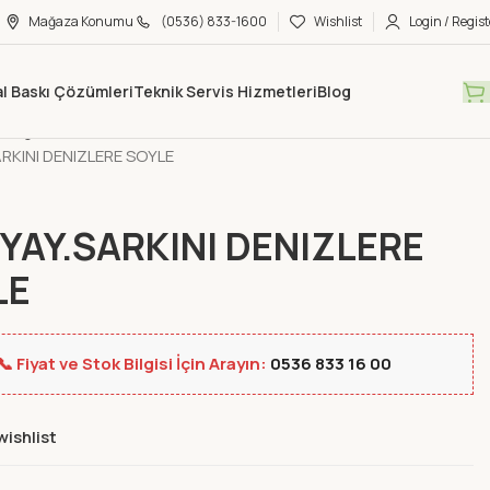
Mağaza Konumu
(0536) 833-1600
Wishlist
Login / Regist
tal Baskı Çözümleri
Teknik Servis Hizmetleri
Blog
Mağaza
Kitap & Müzik
Roman Öykü
Roman-Öykü
RKINI DENIZLERE SOYLE
YAY.SARKINI DENIZLERE
LE
📞 Fiyat ve Stok Bilgisi İçin Arayın:
0536 833 16 00
wishlist