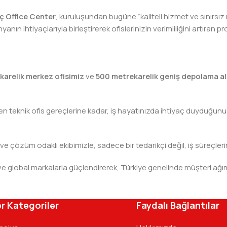
lıç Office Center
, kuruluşundan bugüne “kaliteli hizmet ve sınırsız
nın ihtiyaçlarıyla birleştirerek ofislerinizin verimliliğini artıra
karelik merkez ofisimiz
ve
500 metrekarelik geniş depolama al
teknik ofis gereçlerine kadar, iş hayatınızda ihtiyaç duyduğunuz h
 ve çözüm odaklı ekibimizle, sadece bir tedarikçi değil, iş süreçleri
leri ve global markalarla güçlendirerek, Türkiye genelinde müşteri
ivinizdeki dosyaya kadar her detayda yanınızda. Ofisinizin ene
r Kategoriler
Faydalı Bağlantılar