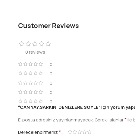
Customer Reviews
0 reviews
0
0
0
0
0
“CAN YAY.SARKINI DENIZLERE SOYLE” için yorum yapan 
*
E-posta adresiniz yayınlanmayacak.
Gerekli alanlar
ile 
*
Derecelendirmeniz