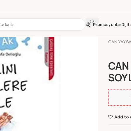
Promosyonlar
Diji
Ana Sayfa
CAN YAY.SA
CAN 
SOY
Add to 