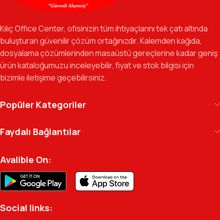
Özverili Takım Ruhu:
İşini tutkuyla yapan, güler yüzlü ve çözüm
odaklı ekibimizle, sadece bir tedarikçi değil, iş süreçlerinizde
Kılıç Office Center, ofisinizin tüm ihtiyaçlarını tek çatı altında
güvenilir bir yol arkadaşı olmayı hedefliyoruz.
buluşturan güvenilir çözüm ortağınızdır. Kalemden kağıda,
dosyalama çözümlerinden masaüstü gereçlerine kadar geniş
Gelecek Vizyonu:
Kurumsal kimliğimizi yeni iş birlikleri ve global
ürün kataloğumuzu inceleyebilir, fiyat ve stok bilgisi için
markalarla güçlendirerek, Türkiye genelinde müşteri ağımızı her
bizimle iletişime geçebilirsiniz.
geçen gün büyütmeye devam ediyoruz.
Kılıç Office Center
, masanızdaki kalemden
Popüler Kategoriler
arşivinizdeki dosyaya kadar her detayda yanınızda.
Ofisinizin enerjisini ve verimliliğini artırmak için
Faydalı Bağlantılar
profesyonel kadromuzla hizmetinizdeyiz.
Avalible On:
Social links: