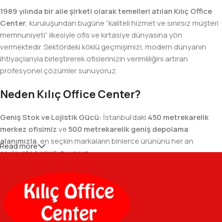
1989 yılında bir aile şirketi olarak temelleri atılan Kılıç Office
Center
, kuruluşundan bugüne “kaliteli hizmet ve sınırsız müşteri
memnuniyeti” ilkesiyle ofis ve kırtasiye dünyasına yön
vermektedir. Sektördeki köklü geçmişimizi, modern dünyanın
ihtiyaçlarıyla birleştirerek ofislerinizin verimliliğini artıran
profesyonel çözümler sunuyoruz.
Neden Kılıç Office Center?
Geniş Stok ve Lojistik Gücü:
İstanbul’daki
450 metrekarelik
merkez ofisimiz
ve
500 metrekarelik geniş depolama
alanımızla
, en seçkin markaların binlerce ürününü her an
Read more
sevkiyata hazır tutuyoruz.
Geniş Ürün Yelpazesi:
Temel kırtasiye malzemelerinden teknik
ofis gereçlerine kadar, iş hayatınızda ihtiyaç duyduğunuz her
şeyi tek bir çatı altında, en uygun fiyat avantajlarıyla bulmanızı
sağlıyoruz.