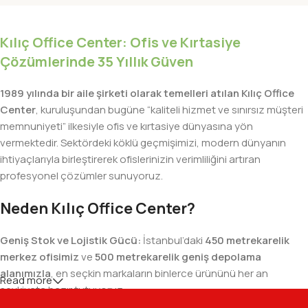
Kılıç Office Center: Ofis ve Kırtasiye
Çözümlerinde 35 Yıllık Güven
1989 yılında bir aile şirketi olarak temelleri atılan Kılıç Office
Center
, kuruluşundan bugüne “kaliteli hizmet ve sınırsız müşteri
memnuniyeti” ilkesiyle ofis ve kırtasiye dünyasına yön
vermektedir. Sektördeki köklü geçmişimizi, modern dünyanın
ihtiyaçlarıyla birleştirerek ofislerinizin verimliliğini artıran
profesyonel çözümler sunuyoruz.
Neden Kılıç Office Center?
Geniş Stok ve Lojistik Gücü:
İstanbul’daki
450 metrekarelik
merkez ofisimiz
ve
500 metrekarelik geniş depolama
alanımızla
, en seçkin markaların binlerce ürününü her an
Read more
sevkiyata hazır tutuyoruz.