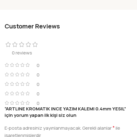
Customer Reviews
0 reviews
0
0
0
0
0
“ARTLINE KROMATIK INCE YAZIM KALEMI 0.4mm YESIL”
için yorum yapan ilk kişi siz olun
*
E-posta adresiniz yayınlanmayacak.
Gerekli alanlar
ile
işaretlenmişlerdir