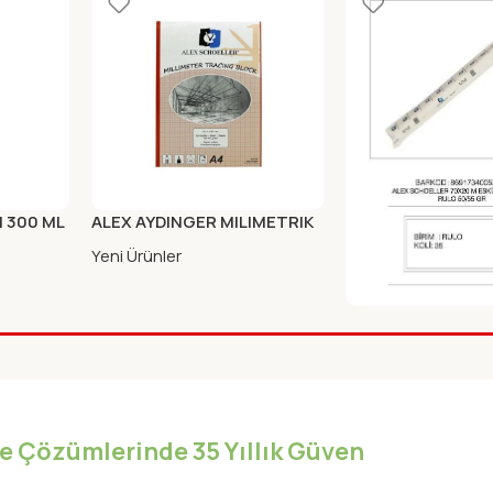
N 300 ML
ALEX AYDINGER MILIMETRIK
AYDINGER A4 KIRMIZI 30LU
Yeni Ürünler
ALEX ESKIZ KAGIDI
20X70cm
Yeni Ürünler
iye Çözümlerinde 35 Yıllık Güven