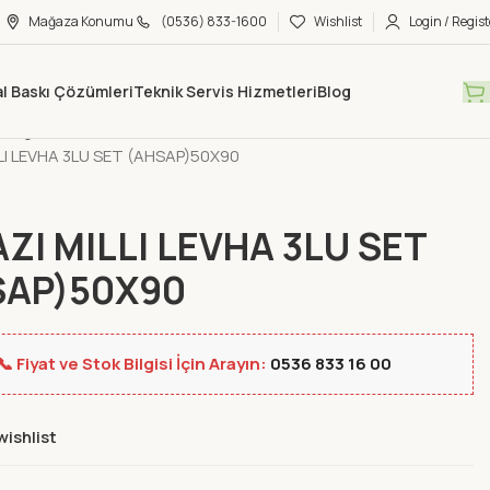
Mağaza Konumu
(0536) 833-1600
Wishlist
Login / Regist
tal Baskı Çözümleri
Teknik Servis Hizmetleri
Blog
Mağaza
Yeni Ürünler
LI LEVHA 3LU SET (AHSAP)50X90
ZI MILLI LEVHA 3LU SET
SAP)50X90
📞 Fiyat ve Stok Bilgisi İçin Arayın:
0536 833 16 00
wishlist