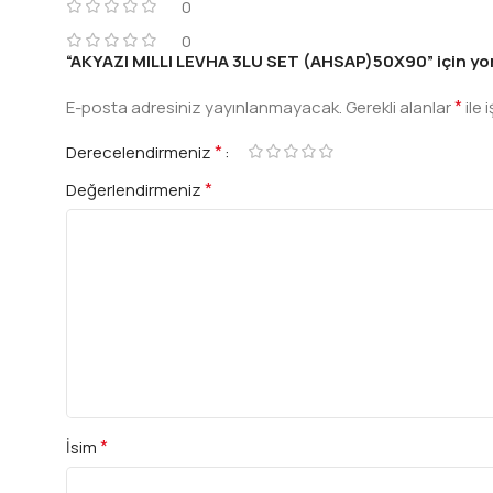
0
0
“AKYAZI MILLI LEVHA 3LU SET (AHSAP)50X90” için yoru
*
E-posta adresiniz yayınlanmayacak.
Gerekli alanlar
ile 
*
Derecelendirmeniz
*
Değerlendirmeniz
*
İsim