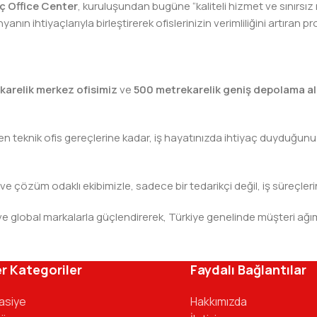
lıç Office Center
, kuruluşundan bugüne “kaliteli hizmet ve sınırsız
nın ihtiyaçlarıyla birleştirerek ofislerinizin verimliliğini artıra
karelik merkez ofisimiz
ve
500 metrekarelik geniş depolama al
teknik ofis gereçlerine kadar, iş hayatınızda ihtiyaç duyduğunuz h
 ve çözüm odaklı ekibimizle, sadece bir tedarikçi değil, iş süreçleri
leri ve global markalarla güçlendirerek, Türkiye genelinde müşteri
ivinizdeki dosyaya kadar her detayda yanınızda. Ofisinizin ene
r Kategoriler
Faydalı Bağlantılar
tasiye
Hakkımızda