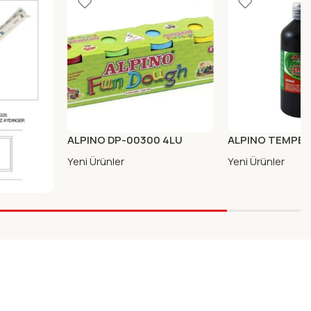
ALPINO DP-00300 4LU
ALPINO TEMPE
OYUN HAMURU FOSFORLU
SULUBOYA 500M
Yeni Ürünler
Yeni Ürünler
 50/55