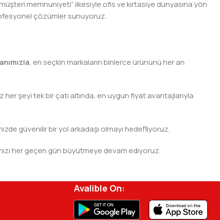
 müşteri memnuniyeti” ilkesiyle ofis ve kırtasiye dünyasına yön
n profesyonel çözümler sunuyoruz.
anımızla
, en seçkin markaların binlerce ürününü her an
er şeyi tek bir çatı altında, en uygun fiyat avantajlarıyla
nizde güvenilir bir yol arkadaşı olmayı hedefliyoruz.
 ağımızı her geçen gün büyütmeye devam ediyoruz.
rjisini ve verimliliğini artırmak için profesyonel
Avalible On: