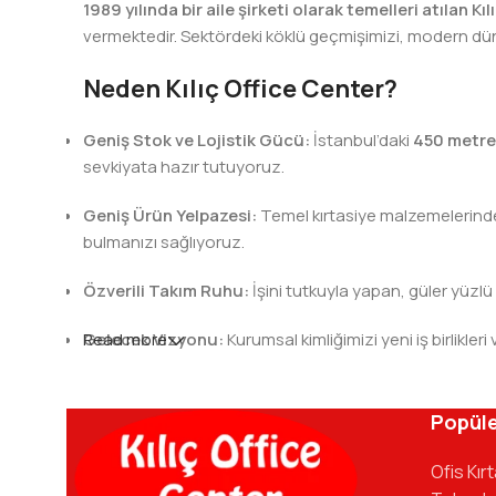
1989 yılında bir aile şirketi olarak temelleri atılan Kı
vermektedir. Sektördeki köklü geçmişimizi, modern dünya
Neden Kılıç Office Center?
Geniş Stok ve Lojistik Gücü:
İstanbul’daki
450 metre
sevkiyata hazır tutuyoruz.
Geniş Ürün Yelpazesi:
Temel kırtasiye malzemelerinden 
bulmanızı sağlıyoruz.
Özverili Takım Ruhu:
İşini tutkuyla yapan, güler yüzlü
Gelecek Vizyonu:
Read more
Kurumsal kimliğimizi yeni iş birlik
Kılıç Office Center
, masanızdaki kalemden arş
kadromuzla hizmetinizdeyiz.
Popüle
Ofis Kır