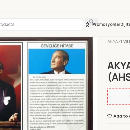
Promosyonlar
Diji
Ana Sayfa
AKYAZI MIL
AKYA
(AH
Add to 