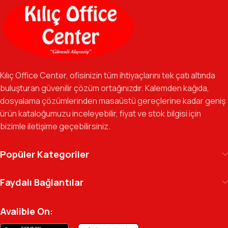
ofis gereçlerine kadar, iş hayatınızda ihtiyaç duyduğunuz her
şeyi tek bir çatı altında, en uygun fiyat avantajlarıyla bulmanızı
sağlıyoruz.
Özverili Takım Ruhu:
İşini tutkuyla yapan, güler yüzlü ve çözüm
odaklı ekibimizle, sadece bir tedarikçi değil, iş süreçlerinizde
Kılıç Office Center, ofisinizin tüm ihtiyaçlarını tek çatı altında
güvenilir bir yol arkadaşı olmayı hedefliyoruz.
buluşturan güvenilir çözüm ortağınızdır. Kalemden kağıda,
dosyalama çözümlerinden masaüstü gereçlerine kadar geniş
Gelecek Vizyonu:
Kurumsal kimliğimizi yeni iş birlikleri ve global
ürün kataloğumuzu inceleyebilir, fiyat ve stok bilgisi için
markalarla güçlendirerek, Türkiye genelinde müşteri ağımızı her
bizimle iletişime geçebilirsiniz.
geçen gün büyütmeye devam ediyoruz.
Kılıç Office Center
, masanızdaki kalemden
Popüler Kategoriler
arşivinizdeki dosyaya kadar her detayda yanınızda.
Ofisinizin enerjisini ve verimliliğini artırmak için
Faydalı Bağlantılar
profesyonel kadromuzla hizmetinizdeyiz.
Avalible On: