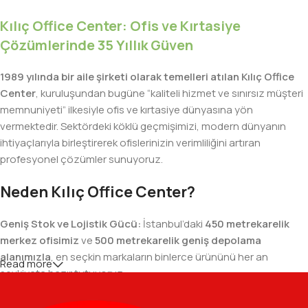
Kılıç Office Center: Ofis ve Kırtasiye
Çözümlerinde 35 Yıllık Güven
1989 yılında bir aile şirketi olarak temelleri atılan Kılıç Office
Center
, kuruluşundan bugüne “kaliteli hizmet ve sınırsız müşteri
memnuniyeti” ilkesiyle ofis ve kırtasiye dünyasına yön
vermektedir. Sektördeki köklü geçmişimizi, modern dünyanın
ihtiyaçlarıyla birleştirerek ofislerinizin verimliliğini artıran
profesyonel çözümler sunuyoruz.
Neden Kılıç Office Center?
Geniş Stok ve Lojistik Gücü:
İstanbul’daki
450 metrekarelik
merkez ofisimiz
ve
500 metrekarelik geniş depolama
alanımızla
, en seçkin markaların binlerce ürününü her an
Read more
sevkiyata hazır tutuyoruz.
Geniş Ürün Yelpazesi:
Temel kırtasiye malzemelerinden teknik