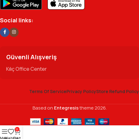
Social links:
Güvenli Alışveriş
Kılıç Office Center
Terms Of Service
Privacy Policy
Store Refund Policy
Based on
Entegresis
theme
2026.
0
Menu
Wishlist
Cart