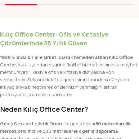
Kılıç Office Center: Ofis ve Kırtasiye
Çözümlerinde 35 Yıllık Güven
1989 yılında bir aile şirketi olarak temelleri atılan Kılıç Office
Center
, kuruluşundan bugüne “kaliteli hizmet ve sınırsız müşteri
memnuniyeti” ilkesiyle ofis ve kırtasiye dünyasına yön
vermektedir. Sektördeki köklü geçmişimizi, modern dünyanın
ihtiyaçlarıyla birleştirerek ofislerinizin verimliliğini artıran
profesyonel çözümler sunuyoruz.
Neden Kılıç Office Center?
Geniş Stok ve Lojistik Gücü:
İstanbul’daki
450 metrekarelik
merkez ofisimiz
ve
500 metrekarelik geniş depolama
alanımızla
, en seçkin markaların binlerce ürününü her an