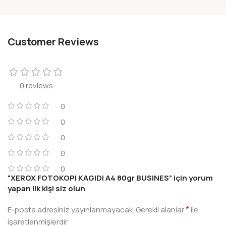
Customer Reviews
0 reviews
0
0
0
0
0
“XEROX FOTOKOPI KAGIDI A4 80gr BUSINES” için yorum
yapan ilk kişi siz olun
*
E-posta adresiniz yayınlanmayacak.
Gerekli alanlar
ile
işaretlenmişlerdir