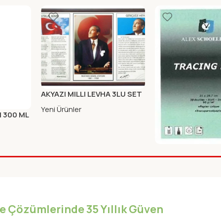
AKYAZI MILLI LEVHA 3LU SET
(AHSAP)50X90
Yeni Ürünler
N 300 ML
ALEX AYDINGER B
90GR 30 LU ALX-
Yeni Ürünler
iye Çözümlerinde 35 Yıllık Güven