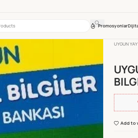
Promosyonlar
Diji
Ana Sayfa
UYGUN YAY 
UYGU
BILG
Add to 