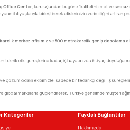
lıç Office Center
, kuruluşundan bugüne “kaliteli hizmet ve sınırsız
nın ihtiyaçlarıyla birleştirerek ofislerinizin verimliliğini artıra
karelik merkez ofisimiz
ve
500 metrekarelik geniş depolama al
teknik ofis gereçlerine kadar, iş hayatınızda ihtiyaç duyduğunuz h
 ve çözüm odaklı ekibimizle, sadece bir tedarikçi değil, iş süreçleri
leri ve global markalarla güçlendirerek, Türkiye genelinde müşteri
ivinizdeki dosyaya kadar her detayda yanınızda. Ofisinizin ene
r Kategoriler
Faydalı Bağlantılar
tasiye
Hakkımızda