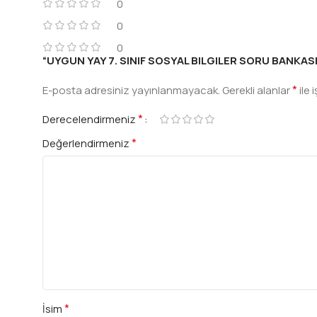
0
0
0
“UYGUN YAY 7. SINIF SOSYAL BILGILER SORU BANKASI” i
*
E-posta adresiniz yayınlanmayacak.
Gerekli alanlar
ile 
*
Derecelendirmeniz
*
Değerlendirmeniz
*
İsim