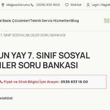
Mağaza Konumu
(0536) 833-1600
Wishlist
Login / Regist
tal Baskı Çözümleri
Teknik Servis Hizmetleri
Blog
Mağaza
Yeni Ürünler
7. SINIF SOSYAL BILGILER SORU BANKASI
N YAY 7. SINIF SOSYAL
ILER SORU BANKASI
📞 Fiyat ve Stok Bilgisi İçin Arayın:
0536 833 16 00
wishlist