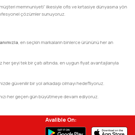
 müşteri memnuniyeti” ilkesiyle ofis ve kırtasiye dünyasına yön
n profesyonel çözümler sunuyoruz.
anımızla
, en seçkin markaların binlerce ürününü her an
er şeyi tek bir çatı altında, en uygun fiyat avantajlarıyla
nizde güvenilir bir yol arkadaşı olmayı hedefliyoruz.
 ağımızı her geçen gün büyütmeye devam ediyoruz.
rjisini ve verimliliğini artırmak için profesyonel
Avalible On: