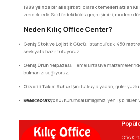
1989 yılında bir aile şirketi olarak temelleri atılan Kı
vermektedir. Sektördeki köklü geçmişimizi, modern dünya
Neden Kılıç Office Center?
Geniş Stok ve Lojistik Gücü:
İstanbul’daki
450 metre
sevkiyata hazır tutuyoruz.
Geniş Ürün Yelpazesi:
Temel kırtasiye malzemelerinden 
bulmanızı sağlıyoruz.
Özverili Takım Ruhu:
İşini tutkuyla yapan, güler yüzlü
Gelecek Vizyonu:
Read more
Kurumsal kimliğimizi yeni iş birlik
Kılıç Office Center
, masanızdaki kalemden arş
kadromuzla hizmetinizdeyiz.
Popüle
Ofis Kır