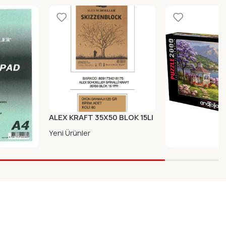
ALEX KRAFT 35X50 BLOK 15LI
Yeni Ürünler
LOK A4
ANATOLIAN 200
826
PUZZLE 3949 K
Yeni Ürünler