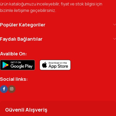
ürün kataloğumuzu inceleyebilir, fiyat ve stok bilgisi için
markalarla güçlendirerek, Türkiye genelinde müşteri ağımızı her
bizimle iletişime geçebilirsiniz.
geçen gün büyütmeye devam ediyoruz.
Kılıç Office Center
, masanızdaki kalemden
Popüler Kategoriler
arşivinizdeki dosyaya kadar her detayda yanınızda.
Ofisinizin enerjisini ve verimliliğini artırmak için
Faydalı Bağlantılar
profesyonel kadromuzla hizmetinizdeyiz.
Avalible On:
Social links:
Güvenli Alışveriş