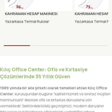
KAHRAMAN HESAP MAKINESI
KAHRAMAN HESAP M
RULOSU 56X57 10LU
RULOSU 75X30 10LU
Yazarkasa Termal Rulolar
Yazarkasa Termal Rul
Kılıç Office Center: Ofis ve Kırtasiye
Çözümlerinde 35 Yıllık Güven
1989 yılında bir aile şirketi olarak temelleri atılan Kılıç Office
Center
, kuruluşundan bugüne “kaliteli hizmet ve sınırsız müşteri
memnuniyeti” ilkesiyle ofis ve kırtasiye dünyasına yön
vermektedir. Sektördeki köklü geçmişimizi, modern dünyanın
ihtiyaçlarıyla birleştirerek ofislerinizin verimliliğini artıran