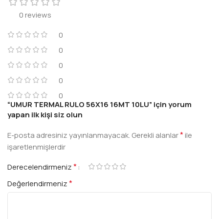
0 reviews
0
0
0
0
0
“UMUR TERMAL RULO 56X16 16MT 10LU” için yorum
yapan ilk kişi siz olun
*
E-posta adresiniz yayınlanmayacak.
Gerekli alanlar
ile
işaretlenmişlerdir
*
Derecelendirmeniz
*
Değerlendirmeniz