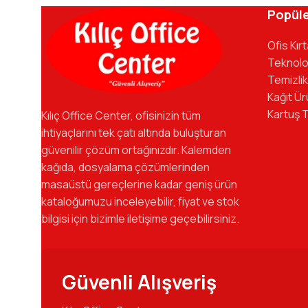
kadromuzla hizmetinizdeyiz.
Popüle
Ofis Kır
Teknolo
Temizlik
Kağıt Ür
Kartuş 
Kılıç Office Center, ofisinizin tüm
ihtiyaçlarını tek çatı altında buluşturan
güvenilir çözüm ortağınızdır. Kalemden
kağıda, dosyalama çözümlerinden
masaüstü gereçlerine kadar geniş ürün
kataloğumuzu inceleyebilir, fiyat ve stok
bilgisi için bizimle iletişime geçebilirsiniz.
Güvenli Alışveriş