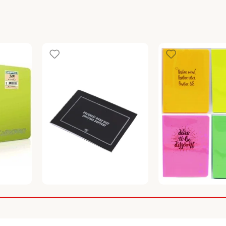
 PP
GULPAS EGZERSIZ DERS DISI
LIZ REFLEKTOR A6
P KARELI
CALISMA DEFTERI 21X28 24
DEFTER
Defterler
Defterler