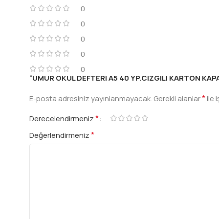
0
0
0
0
0
“UMUR OKUL DEFTERI A5 40 YP.CIZGILI KARTON KAPAK” 
*
E-posta adresiniz yayınlanmayacak.
Gerekli alanlar
ile 
*
Derecelendirmeniz
*
Değerlendirmeniz