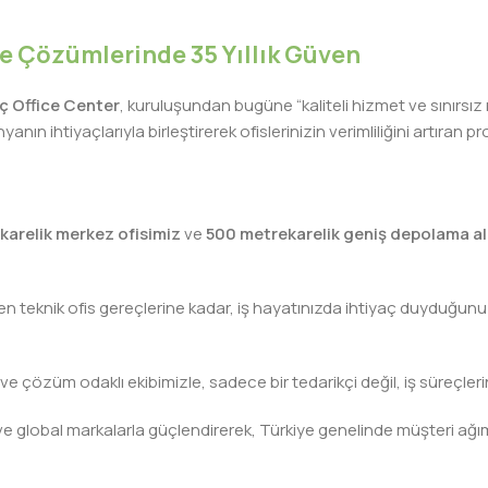
iye Çözümlerinde 35 Yıllık Güven
lıç Office Center
, kuruluşundan bugüne “kaliteli hizmet ve sınırsız
nın ihtiyaçlarıyla birleştirerek ofislerinizin verimliliğini artıra
karelik merkez ofisimiz
ve
500 metrekarelik geniş depolama al
teknik ofis gereçlerine kadar, iş hayatınızda ihtiyaç duyduğunuz h
 ve çözüm odaklı ekibimizle, sadece bir tedarikçi değil, iş süreçleri
leri ve global markalarla güçlendirerek, Türkiye genelinde müşteri
ivinizdeki dosyaya kadar her detayda yanınızda. Ofisinizin ene