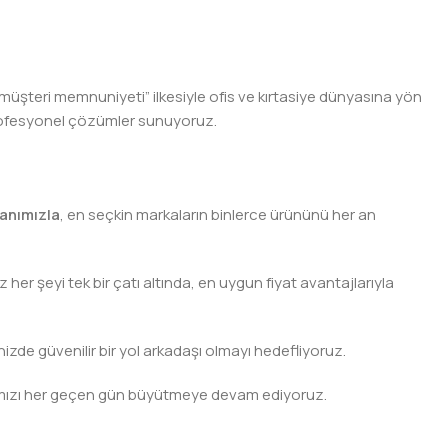
 müşteri memnuniyeti” ilkesiyle ofis ve kırtasiye dünyasına yön
n profesyonel çözümler sunuyoruz.
anımızla
, en seçkin markaların binlerce ürününü her an
er şeyi tek bir çatı altında, en uygun fiyat avantajlarıyla
nizde güvenilir bir yol arkadaşı olmayı hedefliyoruz.
 ağımızı her geçen gün büyütmeye devam ediyoruz.
rjisini ve verimliliğini artırmak için profesyonel