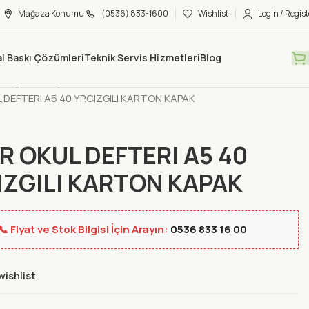
Mağaza Konumu
(0536) 833-1600
Wishlist
Login / Regist
tal Baskı Çözümleri
Teknik Servis Hizmetleri
Blog
Mağaza
Kağıt Ürünleri
Defterler ve Ajandalar
Defterler
DEFTERI A5 40 YP.CIZGILI KARTON KAPAK
 OKUL DEFTERI A5 40
IZGILI KARTON KAPAK
📞 Fiyat ve Stok Bilgisi İçin Arayın:
0536 833 16 00
wishlist