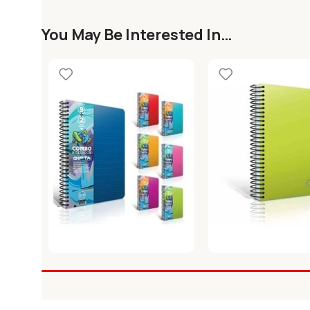
You May Be Interested In…
GIPTA 2454 COMBO 6+2
GIPTA CHROMO SP
DEFTER A4 180YP
KAP.DEFTER A6 80Y
Defterler
Defterler
SEP.SRT.PP.KP