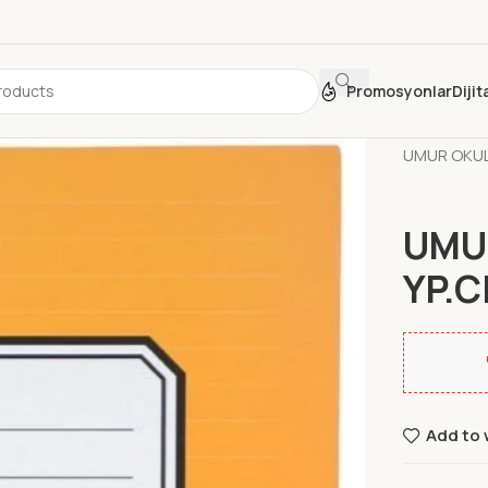
Promosyonlar
Diji
Ana Sayfa
UMUR OKUL 
UMUR
YP.C
Add to 