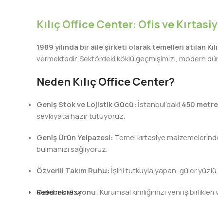
Kılıç Office Center: Ofis ve Kırtas
1989 yılında bir aile şirketi olarak temelleri atılan Kı
vermektedir. Sektördeki köklü geçmişimizi, modern dünya
Neden Kılıç Office Center?
Geniş Stok ve Lojistik Gücü:
İstanbul’daki
450 metre
sevkiyata hazır tutuyoruz.
Geniş Ürün Yelpazesi:
Temel kırtasiye malzemelerinden 
bulmanızı sağlıyoruz.
Özverili Takım Ruhu:
İşini tutkuyla yapan, güler yüzlü
Gelecek Vizyonu:
Read more
Kurumsal kimliğimizi yeni iş birlik
Kılıç Office Center
, masanızdaki kalemden arş