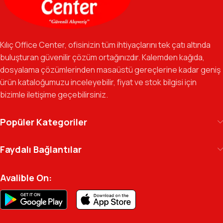
sağlıyoruz.
Özverili Takım Ruhu:
İşini tutkuyla yapan, güler yüzlü ve çözüm
odaklı ekibimizle, sadece bir tedarikçi değil, iş süreçlerinizde
Kılıç Office Center, ofisinizin tüm ihtiyaçlarını tek çatı altında
güvenilir bir yol arkadaşı olmayı hedefliyoruz.
buluşturan güvenilir çözüm ortağınızdır. Kalemden kağıda,
dosyalama çözümlerinden masaüstü gereçlerine kadar geniş
Gelecek Vizyonu:
Kurumsal kimliğimizi yeni iş birlikleri ve global
ürün kataloğumuzu inceleyebilir, fiyat ve stok bilgisi için
markalarla güçlendirerek, Türkiye genelinde müşteri ağımızı her
bizimle iletişime geçebilirsiniz.
geçen gün büyütmeye devam ediyoruz.
Kılıç Office Center
, masanızdaki kalemden
Popüler Kategoriler
arşivinizdeki dosyaya kadar her detayda yanınızda.
Ofisinizin enerjisini ve verimliliğini artırmak için
Faydalı Bağlantılar
profesyonel kadromuzla hizmetinizdeyiz.
Avalible On: