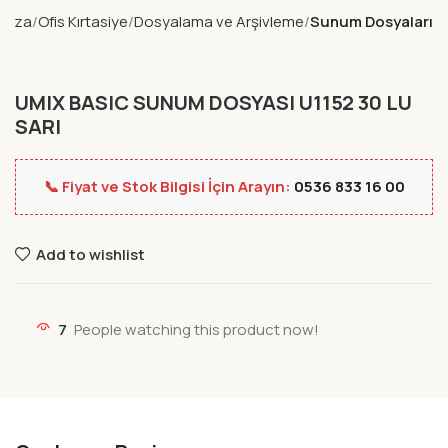
ğaza
Ofis Kırtasiye
Dosyalama ve Arşivleme
Sunum Dosyaları
UMIX BASIC SUNUM DOSYASI U1152 30 LU
SARI
📞 Fiyat ve Stok Bilgisi İçin Arayın:
0536 833 16 00
Add to wishlist
7
People watching this product now!