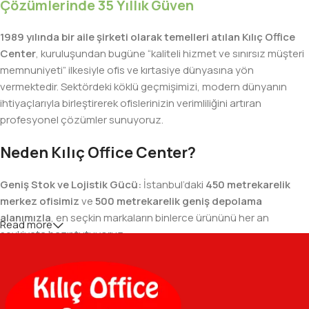
Çözümlerinde 35 Yıllık Güven
1989 yılında bir aile şirketi olarak temelleri atılan Kılıç Office
Center
, kuruluşundan bugüne “kaliteli hizmet ve sınırsız müşteri
memnuniyeti” ilkesiyle ofis ve kırtasiye dünyasına yön
vermektedir. Sektördeki köklü geçmişimizi, modern dünyanın
ihtiyaçlarıyla birleştirerek ofislerinizin verimliliğini artıran
profesyonel çözümler sunuyoruz.
Neden Kılıç Office Center?
Geniş Stok ve Lojistik Gücü:
İstanbul’daki
450 metrekarelik
merkez ofisimiz
ve
500 metrekarelik geniş depolama
alanımızla
, en seçkin markaların binlerce ürününü her an
Read more
sevkiyata hazır tutuyoruz.
Geniş Ürün Yelpazesi:
Temel kırtasiye malzemelerinden teknik
ofis gereçlerine kadar, iş hayatınızda ihtiyaç duyduğunuz her
şeyi tek bir çatı altında, en uygun fiyat avantajlarıyla bulmanızı