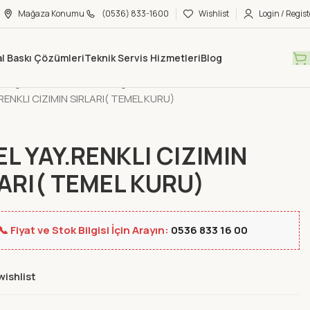
Mağaza Konumu
(0536) 833-1600
Wishlist
Login / Regist
tal Baskı Çözümleri
Teknik Servis Hizmetleri
Blog
Mağaza
Kitap & Müzik
Diğer
RENKLI CIZIMIN SIRLARI( TEMEL KURU)
L YAY.RENKLI CIZIMIN
ARI( TEMEL KURU)
📞 Fiyat ve Stok Bilgisi İçin Arayın:
0536 833 16 00
wishlist