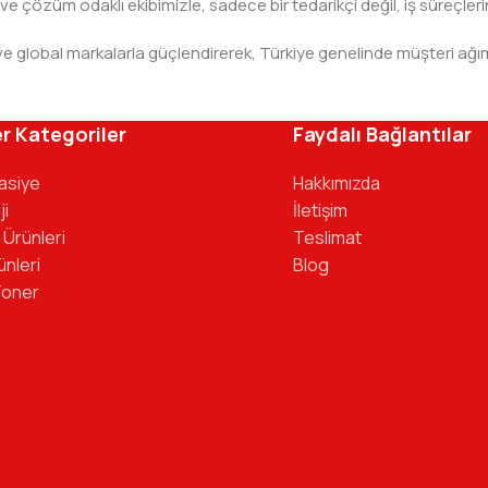
 ve çözüm odaklı ekibimizle, sadece bir tedarikçi değil, iş süreçleri
leri ve global markalarla güçlendirerek, Türkiye genelinde müşteri
ivinizdeki dosyaya kadar her detayda yanınızda. Ofisinizin ene
r Kategoriler
Faydalı Bağlantılar
tasiye
Hakkımızda
ji
İletişim
 Ürünleri
Teslimat
ünleri
Blog
Toner