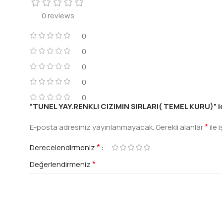
0 reviews
0
0
0
0
0
“TUNEL YAY.RENKLI CIZIMIN SIRLARI( TEMEL KURU)” içi
*
E-posta adresiniz yayınlanmayacak.
Gerekli alanlar
ile 
*
Derecelendirmeniz
*
Değerlendirmeniz