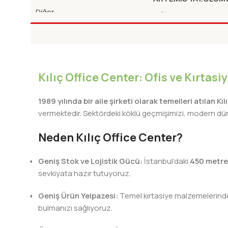
OYUNCAKLAR-2:KU
Diğer
Diğer
SEHRI
Kılıç Office Center: Ofis ve Kırtas
1989 yılında bir aile şirketi olarak temelleri atılan Kı
vermektedir. Sektördeki köklü geçmişimizi, modern dünya
Neden Kılıç Office Center?
Geniş Stok ve Lojistik Gücü:
İstanbul’daki
450 metre
sevkiyata hazır tutuyoruz.
Geniş Ürün Yelpazesi:
Temel kırtasiye malzemelerinden 
bulmanızı sağlıyoruz.