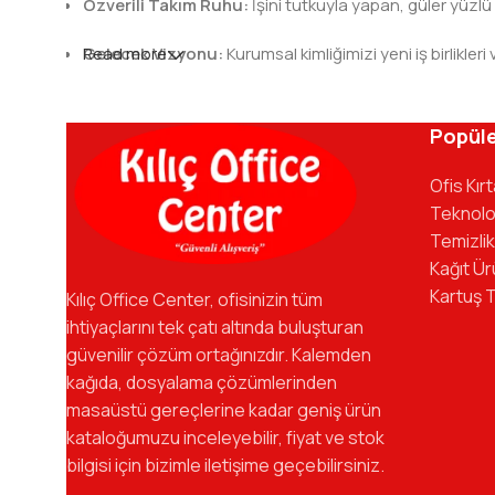
Özverili Takım Ruhu:
İşini tutkuyla yapan, güler yüzlü
Gelecek Vizyonu:
Read more
Kurumsal kimliğimizi yeni iş birlik
Kılıç Office Center
, masanızdaki kalemden arş
kadromuzla hizmetinizdeyiz.
Popüle
Ofis Kır
Teknolo
Temizlik
Kağıt Ür
Kartuş 
Kılıç Office Center, ofisinizin tüm
ihtiyaçlarını tek çatı altında buluşturan
güvenilir çözüm ortağınızdır. Kalemden
kağıda, dosyalama çözümlerinden
masaüstü gereçlerine kadar geniş ürün
kataloğumuzu inceleyebilir, fiyat ve stok
bilgisi için bizimle iletişime geçebilirsiniz.