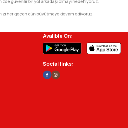
nizde güvenilir bir yol arkadaşı olmayı hedefliyoruz.
 ağımızı her geçen gün büyütmeye devam ediyoruz.
rjisini ve verimliliğini artırmak için profesyonel
Avalible On:
Social links: