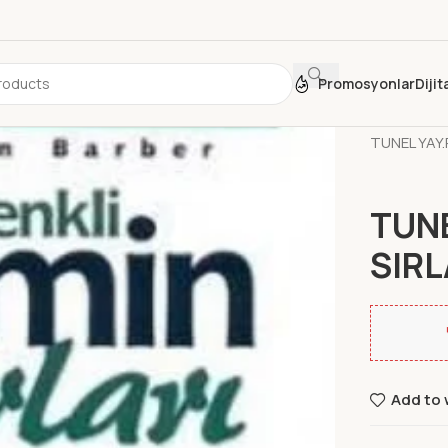
Promosyonlar
Diji
Ana Sayfa
TUNEL YAY.
TUNE
SIRL
Add to 