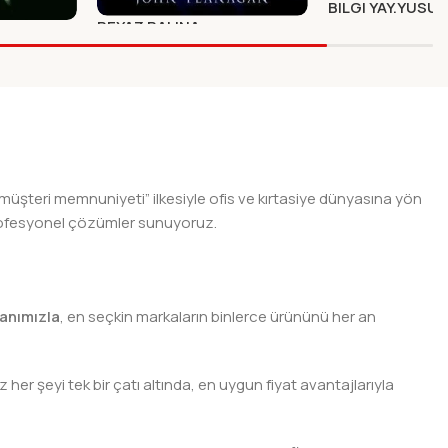
BILGI YAY.YUSU
BEYAZ BALINA
N
Diğer
YAY.GOLGELERIN EFENDISI-1
E
Diğer
GORLAN
 müşteri memnuniyeti” ilkesiyle ofis ve kırtasiye dünyasına yön
n profesyonel çözümler sunuyoruz.
anımızla
, en seçkin markaların binlerce ürününü her an
er şeyi tek bir çatı altında, en uygun fiyat avantajlarıyla