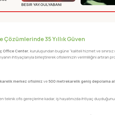
BESIR YAY.GULYABANI
LLER
BEYAN YAY.ZENGI
Diğer
HAYALLER PESIND
Diğer
iye Çözümlerinde 35 Yıllık Güven
lıç Office Center
, kuruluşundan bugüne “kaliteli hizmet ve sınırsız
nın ihtiyaçlarıyla birleştirerek ofislerinizin verimliliğini artıra
karelik merkez ofisimiz
ve
500 metrekarelik geniş depolama al
teknik ofis gereçlerine kadar, iş hayatınızda ihtiyaç duyduğunuz h