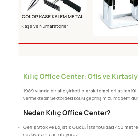
COLOP KASE KALEM METAL
MIK.KPK.SIYAH
Kaşe ve Numaratörler
COLOP KASE S-826
Kaşe ve Numaratörle
Kılıç Office Center: Ofis ve Kırtas
1989 yılında bir aile şirketi olarak temelleri atılan Kı
vermektedir. Sektördeki köklü geçmişimizi, modern dünya
Neden Kılıç Office Center?
Geniş Stok ve Lojistik Gücü:
İstanbul’daki
450 metre
sevkiyata hazır tutuyoruz.