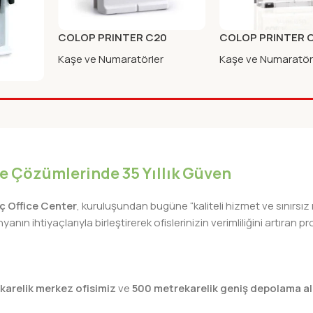
COLOP PRINTER C20
COLOP PRINTER 
OTOMATIK KASE KIRMIZI
OTOMATIK KASE M
Kaşe ve Numaratörler
Kaşe ve Numaratör
KASA K.KEC
MAVI.KEC
r
iye Çözümlerinde 35 Yıllık Güven
lıç Office Center
, kuruluşundan bugüne “kaliteli hizmet ve sınırsız
nın ihtiyaçlarıyla birleştirerek ofislerinizin verimliliğini artıra
karelik merkez ofisimiz
ve
500 metrekarelik geniş depolama al