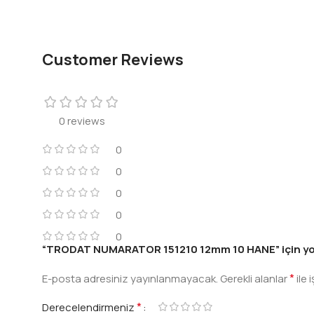
Customer Reviews
0 reviews
0
0
0
0
0
“TRODAT NUMARATOR 151210 12mm 10 HANE” için yorum
*
E-posta adresiniz yayınlanmayacak.
Gerekli alanlar
ile 
*
Derecelendirmeniz