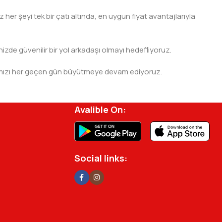
er şeyi tek bir çatı altında, en uygun fiyat avantajlarıyla
nizde güvenilir bir yol arkadaşı olmayı hedefliyoruz.
 ağımızı her geçen gün büyütmeye devam ediyoruz.
rjisini ve verimliliğini artırmak için profesyonel
Avalible On:
Social links: