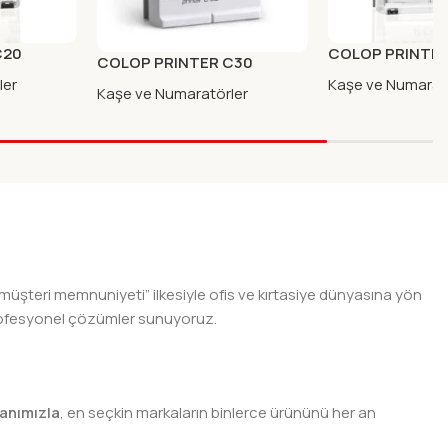
C20
COLOP PRINTER
COLOP PRINTER C30
AVI KASA
OTOMATIK KASE
OTOMATIK MAVI KASE MAVI
ler
Kaşe ve Numarat
Kaşe ve Numaratörler
KECE
 müşteri memnuniyeti” ilkesiyle ofis ve kırtasiye dünyasına yön
n profesyonel çözümler sunuyoruz.
anımızla
, en seçkin markaların binlerce ürününü her an