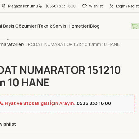
Mağaza Konumu
(0536) 833-1600
Wishlist
Login / Regist
tal Baskı Çözümleri
Teknik Servis Hizmetleri
Blog
Mağaza
Ofis Kırtasiye
Masaüstü Gereçleri
maratörler
TRODAT NUMARATOR 151210 12mm 10 HANE
DAT NUMARATOR 151210
m 10 HANE
📞 Fiyat ve Stok Bilgisi İçin Arayın:
0536 833 16 00
wishlist