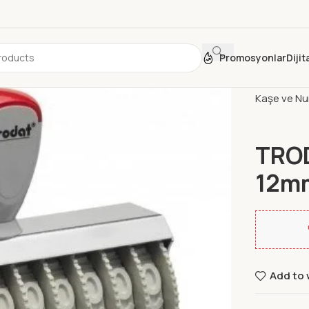
Promosyonlar
Diji
Ana Sayfa
Kaşe ve Nu
TRO
12m
Add to 