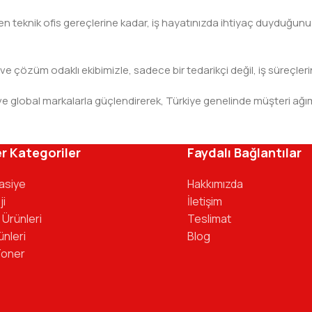
teknik ofis gereçlerine kadar, iş hayatınızda ihtiyaç duyduğunuz h
 ve çözüm odaklı ekibimizle, sadece bir tedarikçi değil, iş süreçleri
leri ve global markalarla güçlendirerek, Türkiye genelinde müşteri
ivinizdeki dosyaya kadar her detayda yanınızda. Ofisinizin ene
r Kategoriler
Faydalı Bağlantılar
tasiye
Hakkımızda
ji
İletişim
 Ürünleri
Teslimat
ünleri
Blog
Toner