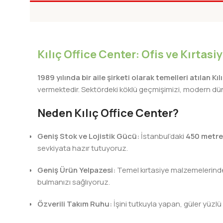
BEYAZ
DEFITERI KARTON KAPAK
Yeni Ürünler
Kılıç Office Center: Ofis ve Kırtas
1989 yılında bir aile şirketi olarak temelleri atılan Kı
vermektedir. Sektördeki köklü geçmişimizi, modern dünya
Neden Kılıç Office Center?
Geniş Stok ve Lojistik Gücü:
İstanbul’daki
450 metre
sevkiyata hazır tutuyoruz.
Geniş Ürün Yelpazesi:
Temel kırtasiye malzemelerinden 
bulmanızı sağlıyoruz.
Özverili Takım Ruhu:
İşini tutkuyla yapan, güler yüzlü