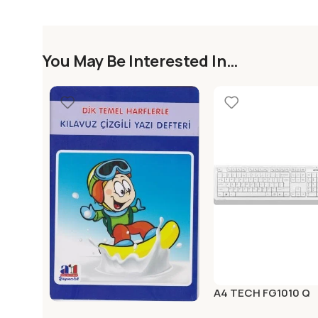
You May Be Interested In…
A4 TECH FG1010 Q
KABLOSUZ KLAVYE
A1. DIK KILAVUZ CIZGILI YAZI
Yeni Ürünler