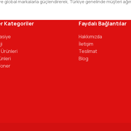
leri ve global markalarla güçlendirerek, Türkiye genelinde müşteri
ivinizdeki dosyaya kadar her detayda yanınızda. Ofisinizin ene
r Kategoriler
Faydalı Bağlantılar
tasiye
Hakkımızda
ji
İletişim
 Ürünleri
Teslimat
ünleri
Blog
Toner