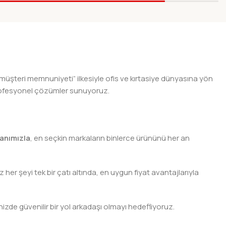
20X70cm
Yeni Ürünler
 müşteri memnuniyeti” ilkesiyle ofis ve kırtasiye dünyasına yön
n profesyonel çözümler sunuyoruz.
anımızla
, en seçkin markaların binlerce ürününü her an
er şeyi tek bir çatı altında, en uygun fiyat avantajlarıyla
nizde güvenilir bir yol arkadaşı olmayı hedefliyoruz.