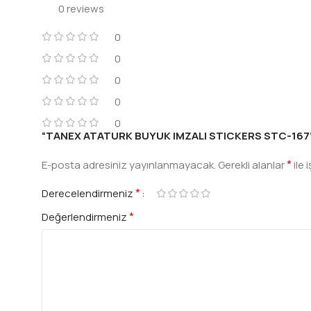
0 reviews
0
0
0
0
0
“TANEX ATATURK BUYUK IMZALI STICKERS STC-167” içi
*
E-posta adresiniz yayınlanmayacak.
Gerekli alanlar
ile 
*
Derecelendirmeniz
*
Değerlendirmeniz