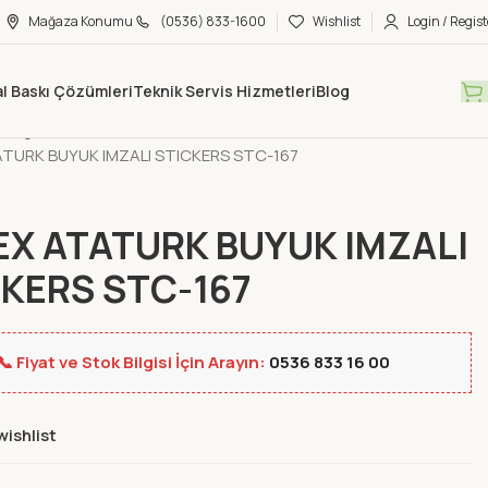
Mağaza Konumu
(0536) 833-1600
Wishlist
Login / Regist
tal Baskı Çözümleri
Teknik Servis Hizmetleri
Blog
Mağaza
Yeni Ürünler
TURK BUYUK IMZALI STICKERS STC-167
X ATATURK BUYUK IMZALI
KERS STC-167
📞 Fiyat ve Stok Bilgisi İçin Arayın:
0536 833 16 00
wishlist