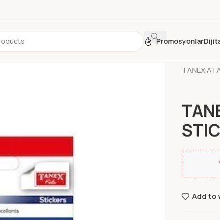
Promosyonlar
Diji
Ana Sayfa
TANEX ATA
TANE
STIC
Add to 