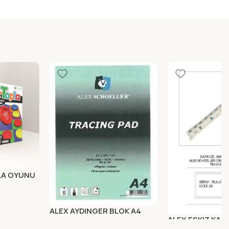
LA OYUNU
ALEX AYDINGER BLOK A4
ALEX ESKIZ KAGI
90GR 30 LU ALX-826
Yeni Ürünler