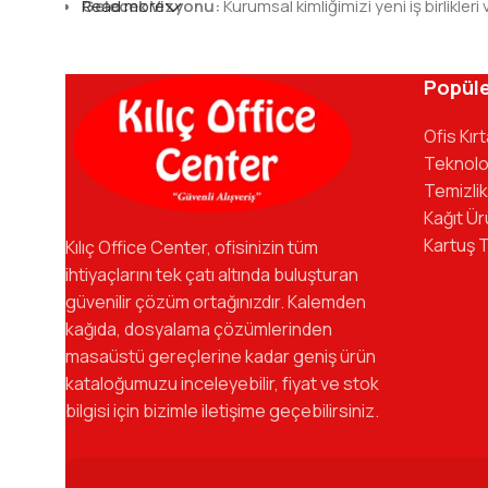
Gelecek Vizyonu:
Read more
Kurumsal kimliğimizi yeni iş birlik
Kılıç Office Center
, masanızdaki kalemden arş
kadromuzla hizmetinizdeyiz.
Popüle
Ofis Kır
Teknolo
Temizlik
Kağıt Ür
Kartuş 
Kılıç Office Center, ofisinizin tüm
ihtiyaçlarını tek çatı altında buluşturan
güvenilir çözüm ortağınızdır. Kalemden
kağıda, dosyalama çözümlerinden
masaüstü gereçlerine kadar geniş ürün
kataloğumuzu inceleyebilir, fiyat ve stok
bilgisi için bizimle iletişime geçebilirsiniz.