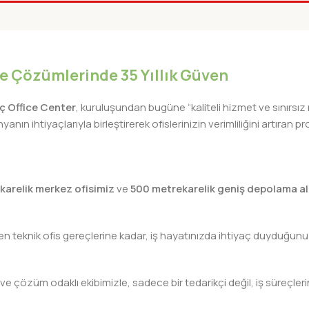
iye Çözümlerinde 35 Yıllık Güven
lıç Office Center
, kuruluşundan bugüne “kaliteli hizmet ve sınırsız
nın ihtiyaçlarıyla birleştirerek ofislerinizin verimliliğini artıra
karelik merkez ofisimiz
ve
500 metrekarelik geniş depolama al
teknik ofis gereçlerine kadar, iş hayatınızda ihtiyaç duyduğunuz h
 ve çözüm odaklı ekibimizle, sadece bir tedarikçi değil, iş süreçleri