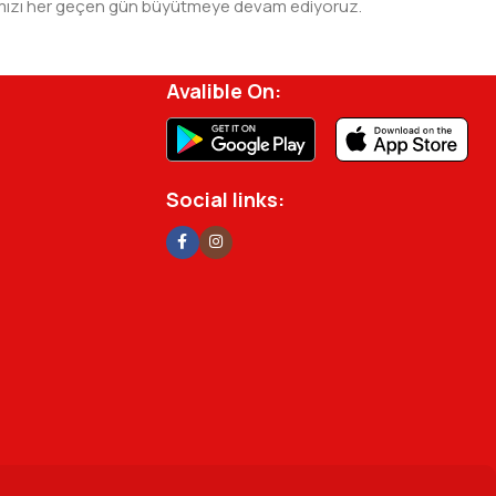
 ağımızı her geçen gün büyütmeye devam ediyoruz.
rjisini ve verimliliğini artırmak için profesyonel
Avalible On:
Social links: