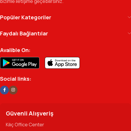
bizimle iletişime geçebilirsiniz.
geçen gün büyütmeye devam ediyoruz.
Kılıç Office Center
, masanızdaki kalemden
Popüler Kategoriler
arşivinizdeki dosyaya kadar her detayda yanınızda.
Ofisinizin enerjisini ve verimliliğini artırmak için
Faydalı Bağlantılar
profesyonel kadromuzla hizmetinizdeyiz.
Avalible On:
Social links:
Güvenli Alışveriş
Kılıç Office Center