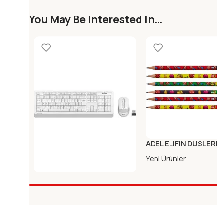
You May Be Interested In…
ADEL ELIFIN DUSLER
KURSUN KALEM HB 
Yeni Ürünler
A4 TECH FG1010 Q
KABLOSUZ KLAVYE MOUSE
Yeni Ürünler
BEYAZ