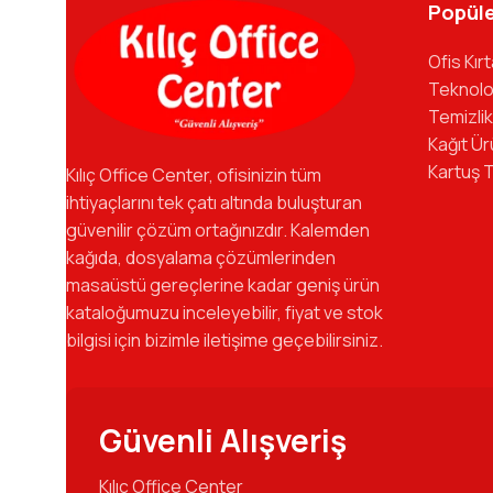
kadromuzla hizmetinizdeyiz.
Popüle
Ofis Kır
Teknolo
Temizlik
Kağıt Ür
Kartuş 
Kılıç Office Center, ofisinizin tüm
ihtiyaçlarını tek çatı altında buluşturan
güvenilir çözüm ortağınızdır. Kalemden
kağıda, dosyalama çözümlerinden
masaüstü gereçlerine kadar geniş ürün
kataloğumuzu inceleyebilir, fiyat ve stok
bilgisi için bizimle iletişime geçebilirsiniz.
Güvenli Alışveriş
Kılıç Office Center