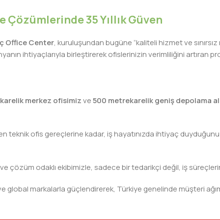
iye Çözümlerinde 35 Yıllık Güven
lıç Office Center
, kuruluşundan bugüne “kaliteli hizmet ve sınırsız
nın ihtiyaçlarıyla birleştirerek ofislerinizin verimliliğini artıra
karelik merkez ofisimiz
ve
500 metrekarelik geniş depolama al
teknik ofis gereçlerine kadar, iş hayatınızda ihtiyaç duyduğunuz h
 ve çözüm odaklı ekibimizle, sadece bir tedarikçi değil, iş süreçleri
leri ve global markalarla güçlendirerek, Türkiye genelinde müşteri
ivinizdeki dosyaya kadar her detayda yanınızda. Ofisinizin ene