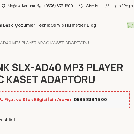
Mağaza Konumu
(0536) 833-1600
Wishlist
Login / Regist
tal Baskı Çözümleri
Teknik Servis Hizmetleri
Blog
Mağaza
Yeni Ürünler
X-AD40 MP3 PLAYER ARAC KASET ADAPTORU
NK SLX-AD40 MP3 PLAYER
C KASET ADAPTORU
📞 Fiyat ve Stok Bilgisi İçin Arayın:
0536 833 16 00
wishlist