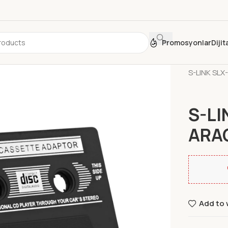
Promosyonlar
Diji
Ana Sayfa
S-LINK SL
S-LI
ARA
Add to 