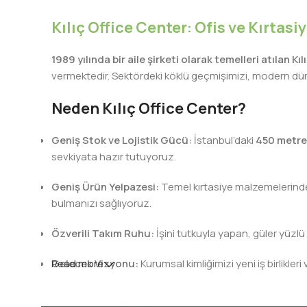
Kılıç Office Center: Ofis ve Kırtas
1989 yılında bir aile şirketi olarak temelleri atılan Kı
vermektedir. Sektördeki köklü geçmişimizi, modern dünya
Neden Kılıç Office Center?
Geniş Stok ve Lojistik Gücü:
İstanbul’daki
450 metre
sevkiyata hazır tutuyoruz.
Geniş Ürün Yelpazesi:
Temel kırtasiye malzemelerinden 
bulmanızı sağlıyoruz.
Özverili Takım Ruhu:
İşini tutkuyla yapan, güler yüzlü
Gelecek Vizyonu:
Read more
Kurumsal kimliğimizi yeni iş birlik
Kılıç Office Center
, masanızdaki kalemden arş