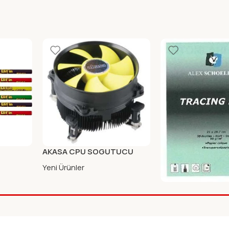
I
AKASA CPU SOGUTUCU
(FSC)
775/115X 9CM FANLI
Yeni Ürünler
ALEX AYDINGER B
90GR 30 LU ALX-
Yeni Ürünler