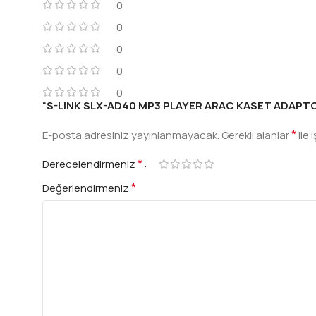
0
0
0
0
0
“S-LINK SLX-AD40 MP3 PLAYER ARAC KASET ADAPTORU” 
*
E-posta adresiniz yayınlanmayacak.
Gerekli alanlar
ile 
*
Derecelendirmeniz
*
Değerlendirmeniz