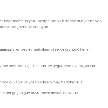
 müşteri memnuniyeti” ilkesiyle ofis ve kırtasiye dünyasına yön
n profesyonel çözümler sunuyoruz.
anımızla
, en seçkin markaların binlerce ürününü her an
er şeyi tek bir çatı altında, en uygun fiyat avantajlarıyla
nizde güvenilir bir yol arkadaşı olmayı hedefliyoruz.
 ağımızı her geçen gün büyütmeye devam ediyoruz.
rjisini ve verimliliğini artırmak için profesyonel