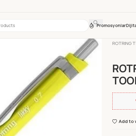
Promosyonlar
Diji
Ana Sayfa
ROTRING T
ROTR
TOO
Add to 