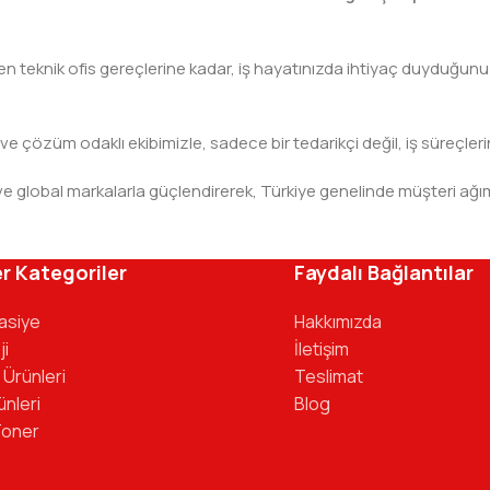
teknik ofis gereçlerine kadar, iş hayatınızda ihtiyaç duyduğunuz h
 ve çözüm odaklı ekibimizle, sadece bir tedarikçi değil, iş süreçleri
leri ve global markalarla güçlendirerek, Türkiye genelinde müşteri
ivinizdeki dosyaya kadar her detayda yanınızda. Ofisinizin ene
r Kategoriler
Faydalı Bağlantılar
tasiye
Hakkımızda
ji
İletişim
 Ürünleri
Teslimat
ünleri
Blog
Toner