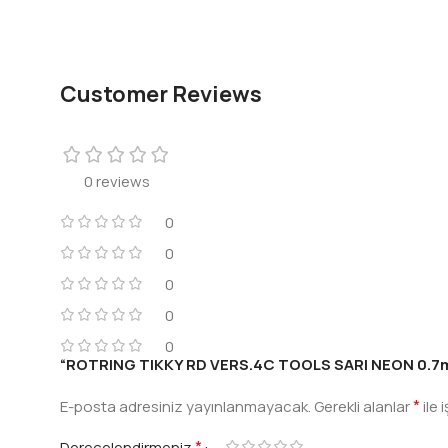
Customer Reviews
0 reviews
0
0
0
0
0
“ROTRING TIKKY RD VERS.4C TOOLS SARI NEON 0.7mm” 
*
E-posta adresiniz yayınlanmayacak.
Gerekli alanlar
ile 
*
Derecelendirmeniz