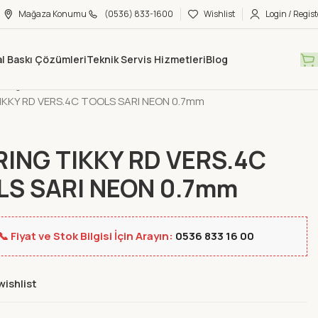
Mağaza Konumu
(0536) 833-1600
Wishlist
Login / Regist
tal Baskı Çözümleri
Teknik Servis Hizmetleri
Blog
Mağaza
Yeni Ürünler
IKKY RD VERS.4C TOOLS SARI NEON 0.7mm
ING TIKKY RD VERS.4C
LS SARI NEON 0.7mm
📞 Fiyat ve Stok Bilgisi İçin Arayın:
0536 833 16 00
wishlist