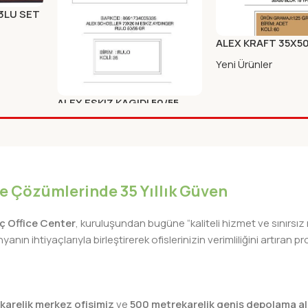
 3LU SET
ALEX KRAFT 35X50
Yeni Ürünler
ALEX ESKIZ KAGIDI 50/55
20X70cm
Yeni Ürünler
iye Çözümlerinde 35 Yıllık Güven
lıç Office Center
, kuruluşundan bugüne “kaliteli hizmet ve sınırsız
nın ihtiyaçlarıyla birleştirerek ofislerinizin verimliliğini artıra
karelik merkez ofisimiz
ve
500 metrekarelik geniş depolama al