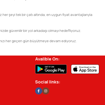
er şeyi tek bir çatı altında, en uygun fiyat avantajlarıyla
nizde güvenilir bir yol arkadaşı olmayı hedefliyoruz.
 ağımızı her geçen gün büyütmeye devam ediyoruz.
rjisini ve verimliliğini artırmak için profesyonel
Avalible On:
Social links: