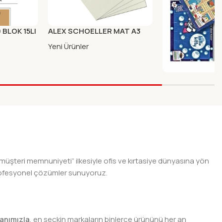
 BLOK 15LI
ALEX SCHOELLER MAT A3
29.7X42CM 100LU
Yeni Ürünler
ANGORA OYUN K
HOSGUN 80 KA
Yeni Ürünler
 müşteri memnuniyeti” ilkesiyle ofis ve kırtasiye dünyasına yön
n profesyonel çözümler sunuyoruz.
anımızla
, en seçkin markaların binlerce ürününü her an