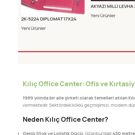
AKYAZI MILLI LEVHA
(AHSAP)50X90
Yeni Ürünler
2K-5224 DIPLOMAT17X24
MIKNA.KAB.ORG.KARE FUSYA
Yeni Ürünler
Kılıç Office Center: Ofis ve Kırtas
1989 yılında bir aile şirketi olarak temelleri atılan Kı
vermektedir. Sektördeki köklü geçmişimizi, modern dünya
Neden Kılıç Office Center?
Geniş Stok ve Lojistik Gücü:
İstanbul’daki
450 metre