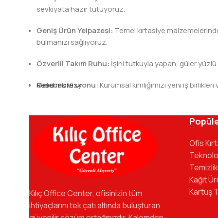
sevkiyata hazır tutuyoruz.
Geniş Ürün Yelpazesi:
Temel kırtasiye malzemelerinden 
bulmanızı sağlıyoruz.
Özverili Takım Ruhu:
İşini tutkuyla yapan, güler yüzlü
Gelecek Vizyonu:
Read more
Kurumsal kimliğimizi yeni iş birlik
Kılıç Office Center
, masanızdaki kalemden arş
kadromuzla hizmetinizdeyiz.
Popüle
Ofis Kır
Teknolo
Temizlik
Kağıt Ür
Kartuş 
Kılıç Office Center, ofisinizin tüm
ihtiyaçlarını tek çatı altında buluşturan
güvenilir çözüm ortağınızdır. Kalemden