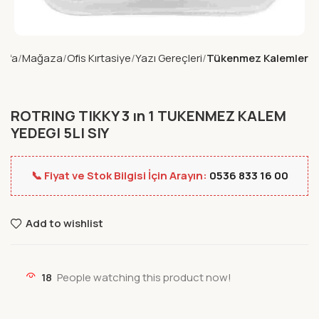
ayfa
Mağaza
Ofis Kırtasiye
Yazı Gereçleri
Tükenmez Kalemler
ROTRING TIKKY 3 ın 1 TUKENMEZ KALEM
YEDEGI 5LI SIY
📞 Fiyat ve Stok Bilgisi İçin Arayın:
0536 833 16 00
Add to wishlist
18
People watching this product now!