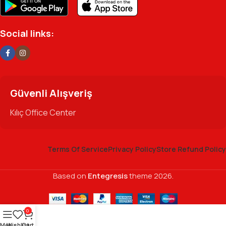
Social links:
Güvenli Alışveriş
Kılıç Office Center
Terms Of Service
Privacy Policy
Store Refund Policy
Based on
Entegresis
theme
2026.
0
Menu
Wishlist
Cart