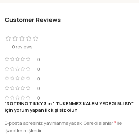
Customer Reviews
0 reviews
0
0
0
0
0
“ROTRING TIKKY 3 ın 1 TUKENMEZ KALEM YEDEGI 5LI SIY”
için yorum yapan ilk kişi siz olun
*
E-posta adresiniz yayınlanmayacak.
Gerekli alanlar
ile
işaretlenmişlerdir