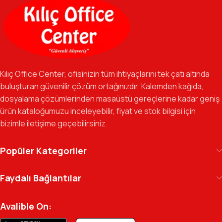
ofis gereçlerine kadar, iş hayatınızda ihtiyaç duyduğunuz her
şeyi tek bir çatı altında, en uygun fiyat avantajlarıyla bulmanızı
sağlıyoruz.
Özverili Takım Ruhu:
İşini tutkuyla yapan, güler yüzlü ve çözüm
odaklı ekibimizle, sadece bir tedarikçi değil, iş süreçlerinizde
Kılıç Office Center, ofisinizin tüm ihtiyaçlarını tek çatı altında
güvenilir bir yol arkadaşı olmayı hedefliyoruz.
buluşturan güvenilir çözüm ortağınızdır. Kalemden kağıda,
dosyalama çözümlerinden masaüstü gereçlerine kadar geniş
Gelecek Vizyonu:
Kurumsal kimliğimizi yeni iş birlikleri ve global
ürün kataloğumuzu inceleyebilir, fiyat ve stok bilgisi için
markalarla güçlendirerek, Türkiye genelinde müşteri ağımızı her
bizimle iletişime geçebilirsiniz.
geçen gün büyütmeye devam ediyoruz.
Kılıç Office Center
, masanızdaki kalemden
Popüler Kategoriler
arşivinizdeki dosyaya kadar her detayda yanınızda.
Ofisinizin enerjisini ve verimliliğini artırmak için
Faydalı Bağlantılar
profesyonel kadromuzla hizmetinizdeyiz.
Avalible On: