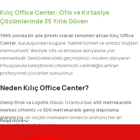
Kılıç Office Center: Ofis ve Kırtasiye
Çözümlerinde 35 Yıllık Güven
1989 yılında bir aile şirketi olarak temelleri atılan Kılıç Office
Center
, kuruluşundan bugüne “kaliteli hizmet ve sınırsız müşteri
memnuniyeti” ilkesiyle ofis ve kırtasiye dünyasına yön
vermektedir. Sektördeki köklü geçmişimizi, modern dünyanın
ihtiyaçlarıyla birleştirerek ofislerinizin verimliliğini artıran
profesyonel çözümler sunuyoruz.
Neden Kılıç Office Center?
Geniş Stok ve Lojistik Gücü:
İstanbul’daki
450 metrekarelik
merkez ofisimiz
ve
500 metrekarelik geniş depolama
alanımızla
, en seçkin markaların binlerce ürününü her an
Read more
sevkiyata hazır tutuyoruz.
Geniş Ürün Yelpazesi:
Temel kırtasiye malzemelerinden teknik