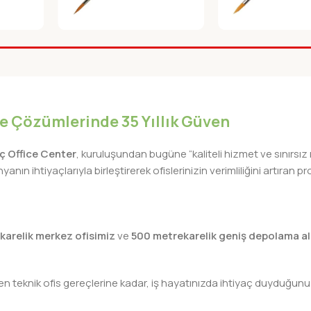
ERI 288
FANART RESIM FIRCASI 123-
FANART RESIM FIR
07
08
Fırçalar
Fırçalar
iye Çözümlerinde 35 Yıllık Güven
lıç Office Center
, kuruluşundan bugüne “kaliteli hizmet ve sınırsız
nın ihtiyaçlarıyla birleştirerek ofislerinizin verimliliğini artıra
karelik merkez ofisimiz
ve
500 metrekarelik geniş depolama al
teknik ofis gereçlerine kadar, iş hayatınızda ihtiyaç duyduğunuz h