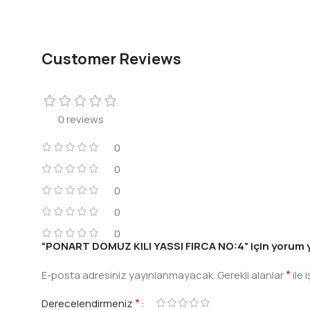
Customer Reviews
0 reviews
0
0
0
0
0
“PONART DOMUZ KILI YASSI FIRCA NO:4” için yorum yap
*
E-posta adresiniz yayınlanmayacak.
Gerekli alanlar
ile 
*
Derecelendirmeniz