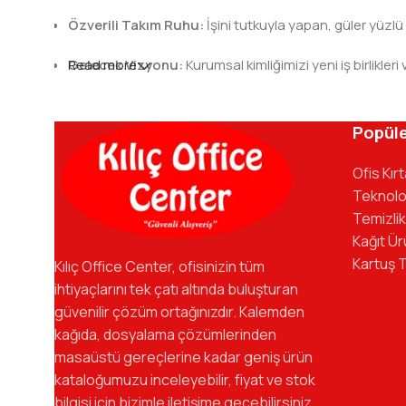
Özverili Takım Ruhu:
İşini tutkuyla yapan, güler yüzlü
Gelecek Vizyonu:
Read more
Kurumsal kimliğimizi yeni iş birlik
Kılıç Office Center
, masanızdaki kalemden arş
kadromuzla hizmetinizdeyiz.
Popüle
Ofis Kır
Teknolo
Temizlik
Kağıt Ür
Kartuş 
Kılıç Office Center, ofisinizin tüm
ihtiyaçlarını tek çatı altında buluşturan
güvenilir çözüm ortağınızdır. Kalemden
kağıda, dosyalama çözümlerinden
masaüstü gereçlerine kadar geniş ürün
kataloğumuzu inceleyebilir, fiyat ve stok
bilgisi için bizimle iletişime geçebilirsiniz.