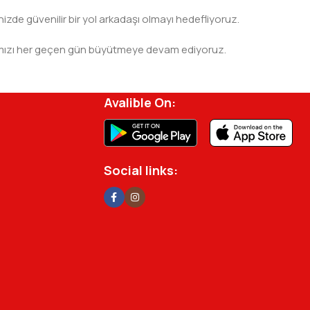
nizde güvenilir bir yol arkadaşı olmayı hedefliyoruz.
 ağımızı her geçen gün büyütmeye devam ediyoruz.
rjisini ve verimliliğini artırmak için profesyonel
Avalible On:
Social links: