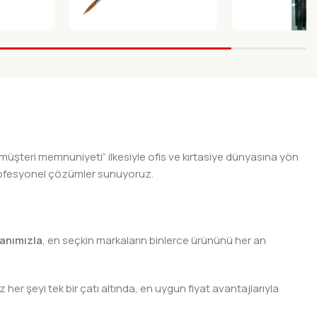
CASI 123-
FANART RESIM FIRCASI 123-
KOSIDA 123 FIRC
09
Fırçalar
Fırçalar
 müşteri memnuniyeti” ilkesiyle ofis ve kırtasiye dünyasına yön
n profesyonel çözümler sunuyoruz.
anımızla
, en seçkin markaların binlerce ürününü her an
er şeyi tek bir çatı altında, en uygun fiyat avantajlarıyla