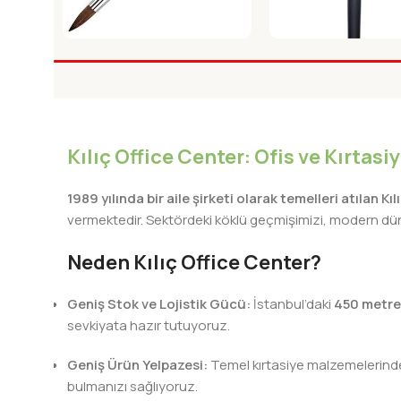
BRONS SULUBOYA FIRCASI
FANART ACADEMIY S
NO:20
FIRCA NO:6
Fırçalar
Fırçalar
Kılıç Office Center: Ofis ve Kırtas
1989 yılında bir aile şirketi olarak temelleri atılan Kı
vermektedir. Sektördeki köklü geçmişimizi, modern dünya
Neden Kılıç Office Center?
Geniş Stok ve Lojistik Gücü:
İstanbul’daki
450 metre
sevkiyata hazır tutuyoruz.
Geniş Ürün Yelpazesi:
Temel kırtasiye malzemelerinden 
bulmanızı sağlıyoruz.