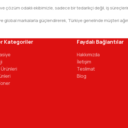
 ve çözüm odaklı ekibimizle, sadece bir tedarikçi değil, iş süreçleri
leri ve global markalarla güçlendirerek, Türkiye genelinde müşteri
ivinizdeki dosyaya kadar her detayda yanınızda. Ofisinizin ene
r Kategoriler
Faydalı Bağlantılar
tasiye
Hakkımızda
ji
İletişim
 Ürünleri
Teslimat
ünleri
Blog
Toner