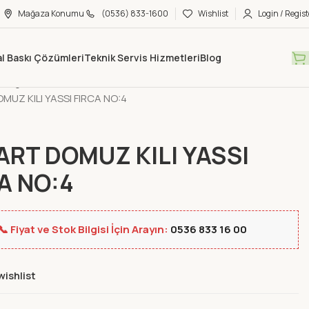
Mağaza Konumu
(0536) 833-1600
Wishlist
Login / Regist
tal Baskı Çözümleri
Teknik Servis Hizmetleri
Blog
Mağaza
Ofis Kırtasiye
Boya ve Resim Malzemeleri
Fırçalar
UZ KILI YASSI FIRCA NO:4
RT DOMUZ KILI YASSI
A NO:4
📞 Fiyat ve Stok Bilgisi İçin Arayın:
0536 833 16 00
wishlist