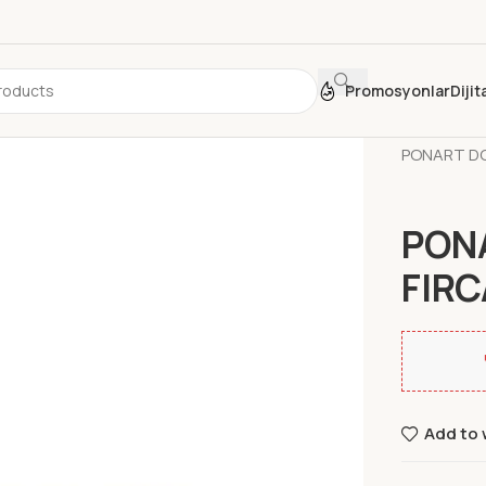
Promosyonlar
Diji
Ana Sayfa
PONART DOM
PONA
FIRC
Add to 