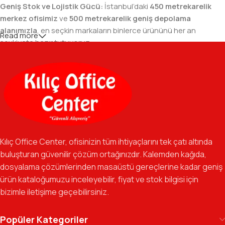
Geniş Stok ve Lojistik Gücü:
İstanbul’daki
450 metrekarelik
merkez ofisimiz
ve
500 metrekarelik geniş depolama
alanımızla
, en seçkin markaların binlerce ürününü her an
Read more
sevkiyata hazır tutuyoruz.
Geniş Ürün Yelpazesi:
Temel kırtasiye malzemelerinden teknik
ofis gereçlerine kadar, iş hayatınızda ihtiyaç duyduğunuz her
şeyi tek bir çatı altında, en uygun fiyat avantajlarıyla bulmanızı
sağlıyoruz.
Özverili Takım Ruhu:
İşini tutkuyla yapan, güler yüzlü ve çözüm
odaklı ekibimizle, sadece bir tedarikçi değil, iş süreçlerinizde
Kılıç Office Center, ofisinizin tüm ihtiyaçlarını tek çatı altında
güvenilir bir yol arkadaşı olmayı hedefliyoruz.
buluşturan güvenilir çözüm ortağınızdır. Kalemden kağıda,
dosyalama çözümlerinden masaüstü gereçlerine kadar geniş
Gelecek Vizyonu:
Kurumsal kimliğimizi yeni iş birlikleri ve global
ürün kataloğumuzu inceleyebilir, fiyat ve stok bilgisi için
markalarla güçlendirerek, Türkiye genelinde müşteri ağımızı her
bizimle iletişime geçebilirsiniz.
geçen gün büyütmeye devam ediyoruz.
Kılıç Office Center
, masanızdaki kalemden
Popüler Kategoriler