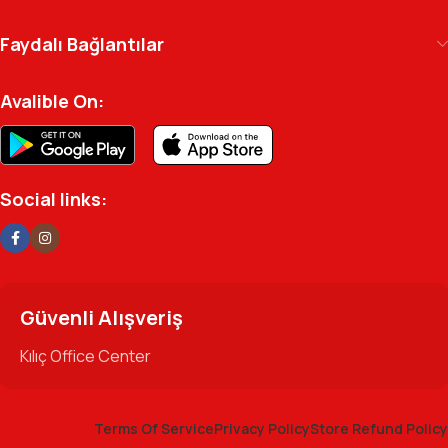
arşivinizdeki dosyaya kadar her detayda yanınızda.
Ofisinizin enerjisini ve verimliliğini artırmak için
Faydalı Bağlantılar
profesyonel kadromuzla hizmetinizdeyiz.
Avalible On:
Social links:
Güvenli Alışveriş
Kılıç Office Center
Terms Of Service
Privacy Policy
Store Refund Policy