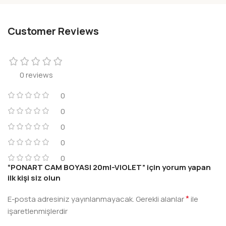
Customer Reviews
0 reviews
0
0
0
0
0
“PONART CAM BOYASI 20ml-VIOLET” için yorum yapan
ilk kişi siz olun
*
E-posta adresiniz yayınlanmayacak.
Gerekli alanlar
ile
işaretlenmişlerdir