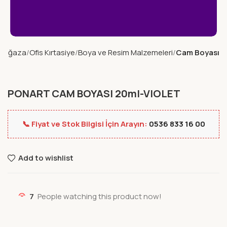
Mağaza
Ofis Kırtasiye
Boya ve Resim Malzemeleri
Cam Boyası
PONART CAM BOYASI 20ml-VIOLET
📞 Fiyat ve Stok Bilgisi İçin Arayın:
0536 833 16 00
Add to wishlist
7
People watching this product now!