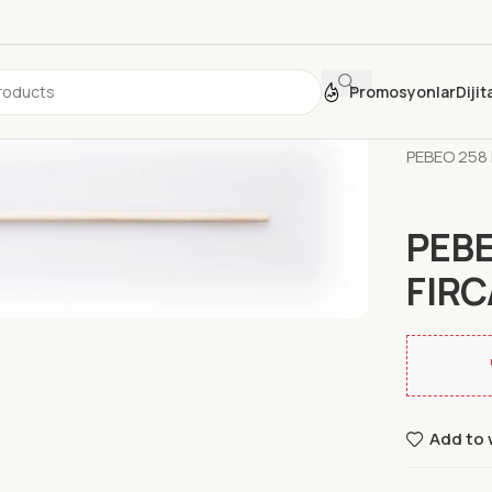
Promosyonlar
Diji
Ana Sayfa
PEBEO 258 
PEBE
FIRC
Add to 