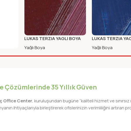
LUKAS TERZIA YAGLI BOYA
LUKAS TERZIA YA
75ml ALIZARIN CRIMSON
75ml CERULEAN M
Yağlı Boya
Yağlı Boya
I BOYA
ANGE
iye Çözümlerinde 35 Yıllık Güven
lıç Office Center
, kuruluşundan bugüne “kaliteli hizmet ve sınırsız
nın ihtiyaçlarıyla birleştirerek ofislerinizin verimliliğini artıra