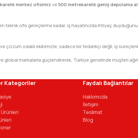
karelik merkez ofisimiz
ve
500 metrekarelik geniş depolama al
teknik ofis gereçlerine kadar, iş hayatınızda ihtiyaç duyduğunuz h
 ve çözüm odaklı ekibimizle, sadece bir tedarikçi değil, iş süreçleri
leri ve global markalarla güçlendirerek, Türkiye genelinde müşteri
ivinizdeki dosyaya kadar her detayda yanınızda. Ofisinizin ene
r Kategoriler
Faydalı Bağlantılar
tasiye
Hakkımızda
ji
İletişim
 Ürünleri
Teslimat
ünleri
Blog
Toner