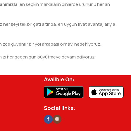
anımızla
, en seçkin markaların binlerce ürününü her an
er şeyi tek bir çatı altında, en uygun fiyat avantajlarıyla
nizde güvenilir bir yol arkadaşı olmayı hedefliyoruz.
 ağımızı her geçen gün büyütmeye devam ediyoruz.
rjisini ve verimliliğini artırmak için profesyonel
Avalible On:
Social links: