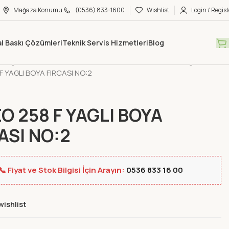
Mağaza Konumu
(0536) 833-1600
Wishlist
Login / Regist
tal Baskı Çözümleri
Teknik Servis Hizmetleri
Blog
Mağaza
Ofis Kırtasiye
Boya ve Resim Malzemeleri
Yağlı Boya
F YAGLI BOYA FIRCASI NO:2
O 258 F YAGLI BOYA
ASI NO:2
📞 Fiyat ve Stok Bilgisi İçin Arayın:
0536 833 16 00
wishlist