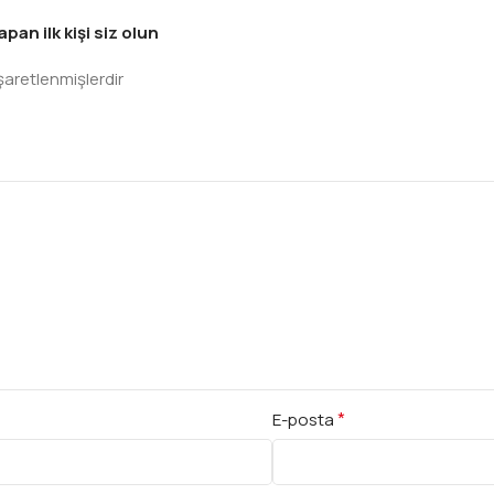
an ilk kişi siz olun
işaretlenmişlerdir
*
E-posta