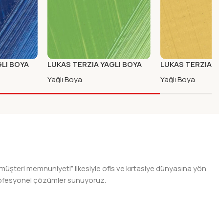
GLI BOYA
LUKAS TERZIA YAGLI BOYA
LUKAS TERZIA Y
AVI
75ml CHROM YESIL-ACIK
75ml NEPAL SARI
Yağlı Boya
Yağlı Boya
 müşteri memnuniyeti” ilkesiyle ofis ve kırtasiye dünyasına yön
n profesyonel çözümler sunuyoruz.