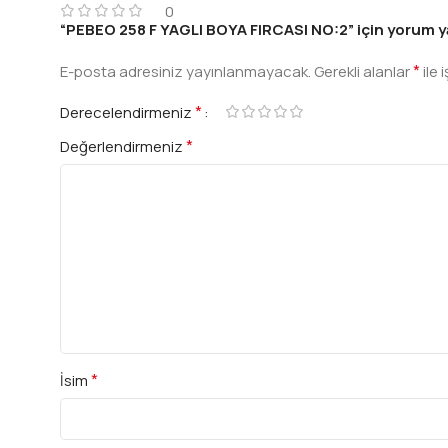
0
“PEBEO 258 F YAGLI BOYA FIRCASI NO:2” için yorum yap
*
E-posta adresiniz yayınlanmayacak.
Gerekli alanlar
ile 
*
Derecelendirmeniz
*
Değerlendirmeniz
*
İsim