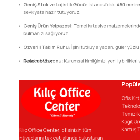
Geniş Stok ve Lojistik Gücü:
İstanbul’daki
450 metre
sevkiyata hazır tutuyoruz.
Geniş Ürün Yelpazesi:
Temel kırtasiye malzemelerinden 
bulmanızı sağlıyoruz.
Özverili Takım Ruhu:
İşini tutkuyla yapan, güler yüzlü
Gelecek Vizyonu:
Read more
Kurumsal kimliğimizi yeni iş birlik
Kılıç Office Center
, masanızdaki kalemden arş
kadromuzla hizmetinizdeyiz.
Popüle
Ofis Kır
Teknolo
Temizlik
Kağıt Ür
Kartuş 
Kılıç Office Center, ofisinizin tüm
ihtiyaçlarını tek çatı altında buluşturan