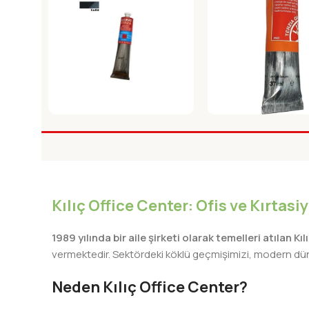
LUKAS TERZIA YAGLI BOYA
LUKAS TERZIA YAGL
37ml FILDISI SIYAH
37ml KADMIUM OR
Yağlı Boya
Yağlı Boya
Kılıç Office Center: Ofis ve Kırtas
1989 yılında bir aile şirketi olarak temelleri atılan Kı
vermektedir. Sektördeki köklü geçmişimizi, modern dünya
Neden Kılıç Office Center?