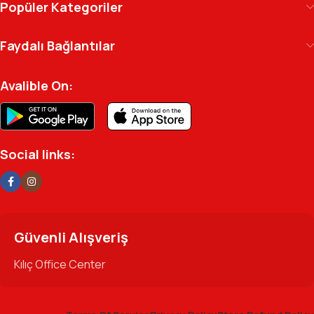
Kılıç Office Center
, masanızdaki kalemden
Popüler Kategoriler
arşivinizdeki dosyaya kadar her detayda yanınızda.
Ofisinizin enerjisini ve verimliliğini artırmak için
Faydalı Bağlantılar
profesyonel kadromuzla hizmetinizdeyiz.
Avalible On:
Social links:
Güvenli Alışveriş
Kılıç Office Center