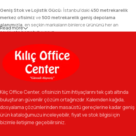
Geniş Stok ve Lojistik Gücü:
İstanbul’daki
450 metrekarelik
merkez ofisimiz
ve
500 metrekarelik geniş depolama
alanımızla
, en seçkin markaların binlerce ürününü her an
Read more
sevkiyata hazır tutuyoruz.
Geniş Ürün Yelpazesi:
Temel kırtasiye malzemelerinden teknik
ofis gereçlerine kadar, iş hayatınızda ihtiyaç duyduğunuz her
şeyi tek bir çatı altında, en uygun fiyat avantajlarıyla bulmanızı
sağlıyoruz.
Özverili Takım Ruhu:
İşini tutkuyla yapan, güler yüzlü ve çözüm
odaklı ekibimizle, sadece bir tedarikçi değil, iş süreçlerinizde
Kılıç Office Center, ofisinizin tüm ihtiyaçlarını tek çatı altında
güvenilir bir yol arkadaşı olmayı hedefliyoruz.
buluşturan güvenilir çözüm ortağınızdır. Kalemden kağıda,
dosyalama çözümlerinden masaüstü gereçlerine kadar geniş
Gelecek Vizyonu:
Kurumsal kimliğimizi yeni iş birlikleri ve global
ürün kataloğumuzu inceleyebilir, fiyat ve stok bilgisi için
markalarla güçlendirerek, Türkiye genelinde müşteri ağımızı her
bizimle iletişime geçebilirsiniz.
geçen gün büyütmeye devam ediyoruz.