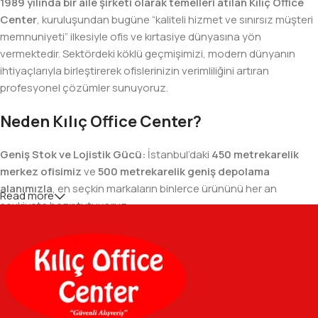
1989 yılında bir aile şirketi olarak temelleri atılan Kılıç Office
Center
, kuruluşundan bugüne “kaliteli hizmet ve sınırsız müşteri
memnuniyeti” ilkesiyle ofis ve kırtasiye dünyasına yön
vermektedir. Sektördeki köklü geçmişimizi, modern dünyanın
ihtiyaçlarıyla birleştirerek ofislerinizin verimliliğini artıran
profesyonel çözümler sunuyoruz.
Neden Kılıç Office Center?
Geniş Stok ve Lojistik Gücü:
İstanbul’daki
450 metrekarelik
merkez ofisimiz
ve
500 metrekarelik geniş depolama
alanımızla
, en seçkin markaların binlerce ürününü her an
Read more
sevkiyata hazır tutuyoruz.
Geniş Ürün Yelpazesi:
Temel kırtasiye malzemelerinden teknik
ofis gereçlerine kadar, iş hayatınızda ihtiyaç duyduğunuz her
şeyi tek bir çatı altında, en uygun fiyat avantajlarıyla bulmanızı
sağlıyoruz.