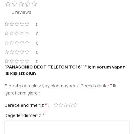
0 reviews
0
0
0
0
0
“PANASONIC DECT TELEFON TG1611” için yorum yapan
ilk kişi siz olun
*
E-posta adresiniz yayınlanmayacak.
Gerekli alanlar
ile
işaretlenmişlerdir
*
Derecelendirmeniz
*
Değerlendirmeniz