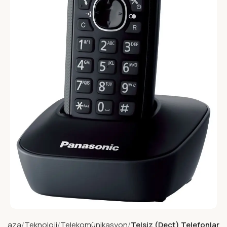
ağaza
Teknoloji
Telekomünikasyon
Telsiz (Dect) Telefonlar