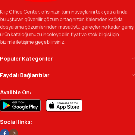
Özverili Takım Ruhu:
İşini tutkuyla yapan, güler yüzlü ve çözüm
odaklı ekibimizle, sadece bir tedarikçi değil, iş süreçlerinizde
Kılıç Office Center, ofisinizin tüm ihtiyaçlarını tek çatı altında
güvenilir bir yol arkadaşı olmayı hedefliyoruz.
buluşturan güvenilir çözüm ortağınızdır. Kalemden kağıda,
dosyalama çözümlerinden masaüstü gereçlerine kadar geniş
Gelecek Vizyonu:
Kurumsal kimliğimizi yeni iş birlikleri ve global
ürün kataloğumuzu inceleyebilir, fiyat ve stok bilgisi için
markalarla güçlendirerek, Türkiye genelinde müşteri ağımızı her
bizimle iletişime geçebilirsiniz.
geçen gün büyütmeye devam ediyoruz.
Kılıç Office Center
, masanızdaki kalemden
Popüler Kategoriler
arşivinizdeki dosyaya kadar her detayda yanınızda.
Ofisinizin enerjisini ve verimliliğini artırmak için
Faydalı Bağlantılar
profesyonel kadromuzla hizmetinizdeyiz.
Avalible On:
Social links: