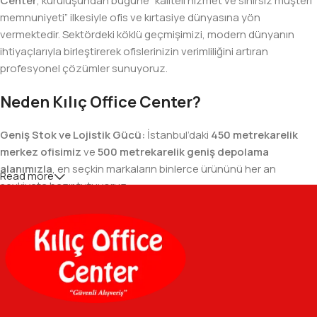
Center
, kuruluşundan bugüne “kaliteli hizmet ve sınırsız müşteri
memnuniyeti” ilkesiyle ofis ve kırtasiye dünyasına yön
vermektedir. Sektördeki köklü geçmişimizi, modern dünyanın
ihtiyaçlarıyla birleştirerek ofislerinizin verimliliğini artıran
profesyonel çözümler sunuyoruz.
Neden Kılıç Office Center?
Geniş Stok ve Lojistik Gücü:
İstanbul’daki
450 metrekarelik
merkez ofisimiz
ve
500 metrekarelik geniş depolama
alanımızla
, en seçkin markaların binlerce ürününü her an
Read more
sevkiyata hazır tutuyoruz.
Geniş Ürün Yelpazesi:
Temel kırtasiye malzemelerinden teknik
ofis gereçlerine kadar, iş hayatınızda ihtiyaç duyduğunuz her
şeyi tek bir çatı altında, en uygun fiyat avantajlarıyla bulmanızı
sağlıyoruz.
Özverili Takım Ruhu:
İşini tutkuyla yapan, güler yüzlü ve çözüm
odaklı ekibimizle, sadece bir tedarikçi değil, iş süreçlerinizde