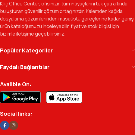
Kılıç Office Center, ofisinizin tüm ihtiyaçlarını tek çatı altında
güvenilir bir yol arkadaşı olmayı hedefliyoruz.
buluşturan güvenilir çözüm ortağınızdır. Kalemden kağıda,
dosyalama çözümlerinden masaüstü gereçlerine kadar geniş
Gelecek Vizyonu:
Kurumsal kimliğimizi yeni iş birlikleri ve global
ürün kataloğumuzu inceleyebilir, fiyat ve stok bilgisi için
markalarla güçlendirerek, Türkiye genelinde müşteri ağımızı her
bizimle iletişime geçebilirsiniz.
geçen gün büyütmeye devam ediyoruz.
Kılıç Office Center
, masanızdaki kalemden
Popüler Kategoriler
arşivinizdeki dosyaya kadar her detayda yanınızda.
Ofisinizin enerjisini ve verimliliğini artırmak için
Faydalı Bağlantılar
profesyonel kadromuzla hizmetinizdeyiz.
Avalible On:
Social links: