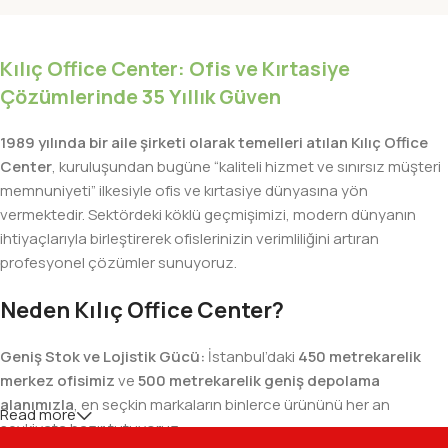
Kılıç Office Center: Ofis ve Kırtasiye
Çözümlerinde 35 Yıllık Güven
1989 yılında bir aile şirketi olarak temelleri atılan Kılıç Office
Center
, kuruluşundan bugüne “kaliteli hizmet ve sınırsız müşteri
memnuniyeti” ilkesiyle ofis ve kırtasiye dünyasına yön
vermektedir. Sektördeki köklü geçmişimizi, modern dünyanın
ihtiyaçlarıyla birleştirerek ofislerinizin verimliliğini artıran
profesyonel çözümler sunuyoruz.
Neden Kılıç Office Center?
Geniş Stok ve Lojistik Gücü:
İstanbul’daki
450 metrekarelik
merkez ofisimiz
ve
500 metrekarelik geniş depolama
alanımızla
, en seçkin markaların binlerce ürününü her an
Read more
sevkiyata hazır tutuyoruz.