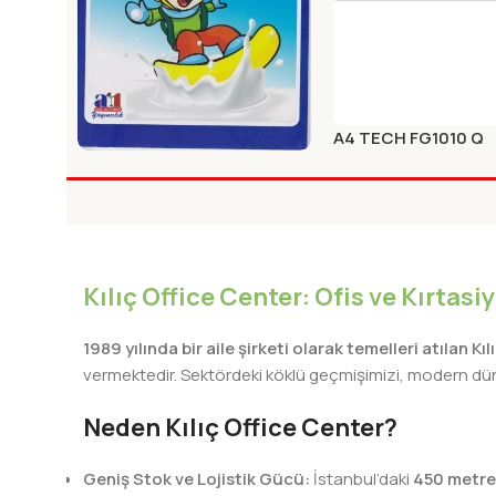
A4 TECH FG1010 Q
KABLOSUZ KLAVYE
A1. DIK KILAVUZ CIZGILI YAZI
Yeni Ürünler
BEYAZ
DEFITERI KARTON KAPAK
Yeni Ürünler
Kılıç Office Center: Ofis ve Kırtas
1989 yılında bir aile şirketi olarak temelleri atılan Kı
vermektedir. Sektördeki köklü geçmişimizi, modern dünya
Neden Kılıç Office Center?
Geniş Stok ve Lojistik Gücü:
İstanbul’daki
450 metre