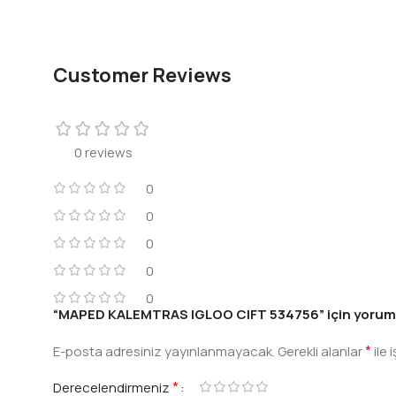
Customer Reviews
0 reviews
0
0
0
0
0
“MAPED KALEMTRAS IGLOO CIFT 534756” için yorum ya
*
E-posta adresiniz yayınlanmayacak.
Gerekli alanlar
ile 
*
Derecelendirmeniz