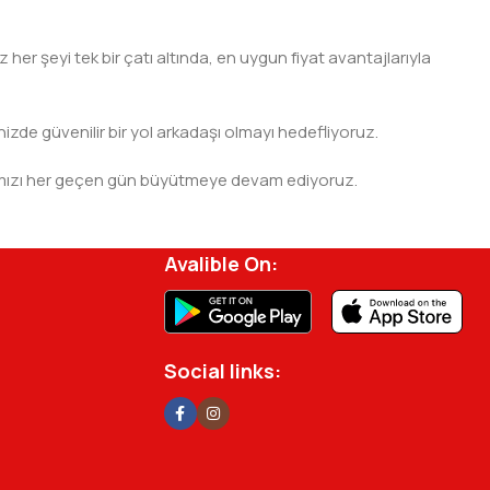
er şeyi tek bir çatı altında, en uygun fiyat avantajlarıyla
nizde güvenilir bir yol arkadaşı olmayı hedefliyoruz.
 ağımızı her geçen gün büyütmeye devam ediyoruz.
rjisini ve verimliliğini artırmak için profesyonel
Avalible On:
Social links: