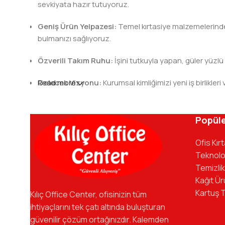
sevkiyata hazır tutuyoruz.
Geniş Ürün Yelpazesi:
Temel kırtasiye malzemelerinden 
bulmanızı sağlıyoruz.
Özverili Takım Ruhu:
İşini tutkuyla yapan, güler yüzlü
Gelecek Vizyonu:
Read more
Kurumsal kimliğimizi yeni iş birlik
Kılıç Office Center
, masanızdaki kalemden arş
kadromuzla hizmetinizdeyiz.
Popüle
Ofis Kır
Teknolo
Temizlik
Kağıt Ür
Kartuş 
Kılıç Office Center, ofisinizin tüm
ihtiyaçlarını tek çatı altında buluşturan
güvenilir çözüm ortağınızdır. Kalemden