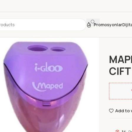
Promosyonlar
Diji
Ana Sayfa
MAP
CIFT
Add to 
14
P