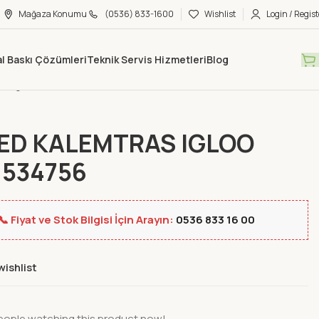
Mağaza Konumu
(0536) 833-1600
Wishlist
Login / Regist
tal Baskı Çözümleri
Teknik Servis Hizmetleri
Blog
Mağaza
Yeni Ürünler
MAPED KALEMTRAS IGLOO CIFT 534756
ED KALEMTRAS IGLOO
 534756
📞 Fiyat ve Stok Bilgisi İçin Arayın:
0536 833 16 00
wishlist
eople watching this product now!