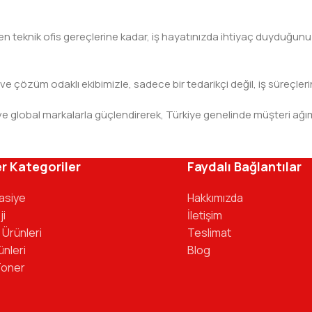
teknik ofis gereçlerine kadar, iş hayatınızda ihtiyaç duyduğunuz h
 ve çözüm odaklı ekibimizle, sadece bir tedarikçi değil, iş süreçleri
leri ve global markalarla güçlendirerek, Türkiye genelinde müşteri
ivinizdeki dosyaya kadar her detayda yanınızda. Ofisinizin ene
r Kategoriler
Faydalı Bağlantılar
tasiye
Hakkımızda
ji
İletişim
 Ürünleri
Teslimat
ünleri
Blog
Toner