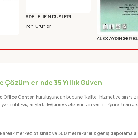
ADEL ELIFIN DUSLERI
KURSUN KALEM HB (FSC)
Yeni Ürünler
ALEX AYDINGER B
 MOUSE
90GR 30 LU ALX-
Yeni Ürünler
iye Çözümlerinde 35 Yıllık Güven
lıç Office Center
, kuruluşundan bugüne “kaliteli hizmet ve sınırsız
nın ihtiyaçlarıyla birleştirerek ofislerinizin verimliliğini artıra
karelik merkez ofisimiz
ve
500 metrekarelik geniş depolama al