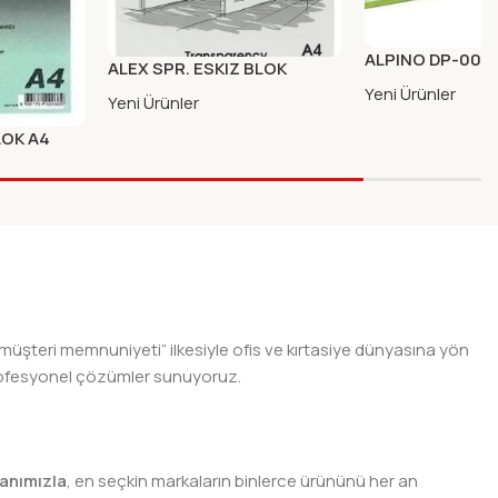
ALPINO DP-003
ALEX SPR. ESKIZ BLOK
OYUN HAMURU 
50/55GR A4 DIK
Yeni Ürünler
Yeni Ürünler
LOK A4
826
 müşteri memnuniyeti” ilkesiyle ofis ve kırtasiye dünyasına yön
n profesyonel çözümler sunuyoruz.
anımızla
, en seçkin markaların binlerce ürününü her an