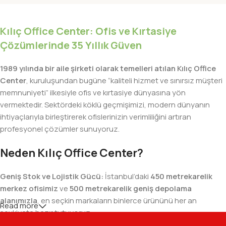
Kılıç Office Center: Ofis ve Kırtasiye
Çözümlerinde 35 Yıllık Güven
1989 yılında bir aile şirketi olarak temelleri atılan Kılıç Office
Center
, kuruluşundan bugüne “kaliteli hizmet ve sınırsız müşteri
memnuniyeti” ilkesiyle ofis ve kırtasiye dünyasına yön
vermektedir. Sektördeki köklü geçmişimizi, modern dünyanın
ihtiyaçlarıyla birleştirerek ofislerinizin verimliliğini artıran
profesyonel çözümler sunuyoruz.
Neden Kılıç Office Center?
Geniş Stok ve Lojistik Gücü:
İstanbul’daki
450 metrekarelik
merkez ofisimiz
ve
500 metrekarelik geniş depolama
alanımızla
, en seçkin markaların binlerce ürününü her an
Read more
sevkiyata hazır tutuyoruz.