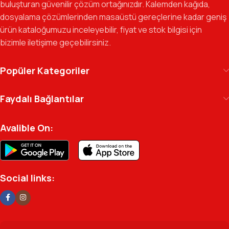
buluşturan güvenilir çözüm ortağınızdır. Kalemden kağıda,
dosyalama çözümlerinden masaüstü gereçlerine kadar geniş
Gelecek Vizyonu:
Kurumsal kimliğimizi yeni iş birlikleri ve global
ürün kataloğumuzu inceleyebilir, fiyat ve stok bilgisi için
markalarla güçlendirerek, Türkiye genelinde müşteri ağımızı her
bizimle iletişime geçebilirsiniz.
geçen gün büyütmeye devam ediyoruz.
Kılıç Office Center
, masanızdaki kalemden
Popüler Kategoriler
arşivinizdeki dosyaya kadar her detayda yanınızda.
Ofisinizin enerjisini ve verimliliğini artırmak için
Faydalı Bağlantılar
profesyonel kadromuzla hizmetinizdeyiz.
Avalible On:
Social links: