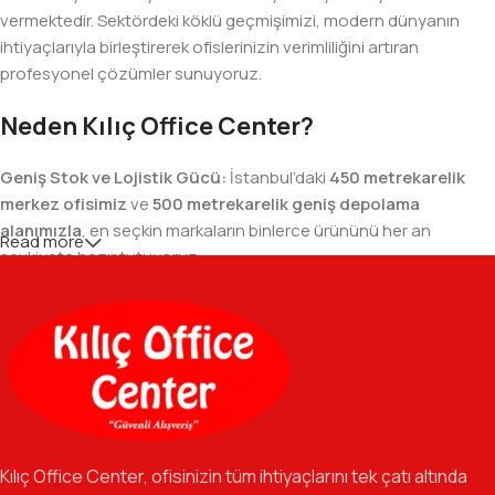
vermektedir. Sektördeki köklü geçmişimizi, modern dünyanın
ihtiyaçlarıyla birleştirerek ofislerinizin verimliliğini artıran
profesyonel çözümler sunuyoruz.
Neden Kılıç Office Center?
Geniş Stok ve Lojistik Gücü:
İstanbul’daki
450 metrekarelik
merkez ofisimiz
ve
500 metrekarelik geniş depolama
alanımızla
, en seçkin markaların binlerce ürününü her an
Read more
sevkiyata hazır tutuyoruz.
Geniş Ürün Yelpazesi:
Temel kırtasiye malzemelerinden teknik
ofis gereçlerine kadar, iş hayatınızda ihtiyaç duyduğunuz her
şeyi tek bir çatı altında, en uygun fiyat avantajlarıyla bulmanızı
sağlıyoruz.
Özverili Takım Ruhu:
İşini tutkuyla yapan, güler yüzlü ve çözüm
odaklı ekibimizle, sadece bir tedarikçi değil, iş süreçlerinizde
Kılıç Office Center, ofisinizin tüm ihtiyaçlarını tek çatı altında
güvenilir bir yol arkadaşı olmayı hedefliyoruz.